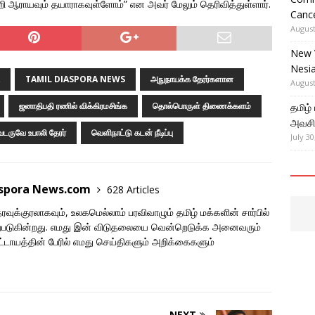
்றி ஆராயவும் தயாராகவுள்ளோம்” என அவர் மேலும் தெரிவித்துள்ளார்.
Cance
August
New 
Nesi
TAMIL DIASPORA NEWS
அநுநாயக்க தேரர்களான
August
ஜனாதிபதி ரணில் விக்கிரமசிங்க
தொல்பொருள் திணைக்களம்
தமிழ்
அவசிய
டருவே உபாலி தேரர்
வெளிநாட்டு கடன் நீடிப்பு
July 30
aspora News.com
628 Articles
ுக்குரலாகவும், உலகமெல்லாம் பரவிவாழும் தமிழ் மக்களின் சார்பில்
படுகின்றது. எமது இன் விடுதலையை வென்றெடுக்க அனைவரும்
ாயத்தின் பேரில் எமது செய்திகளும் அறிக்கைகளும்
NEXT