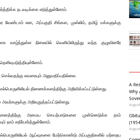
ர்த்திக்க நடவடிக்கை எடுத்துள்ளோம்.
ர வேண்டாம் என, அப்பகுதி சிங்கள, முஸ்லிம், தமிழ் மக்களுக்கு
ாக வாழ்ந்துள்ள நிலையில் வெளியிலிருந்து வந்த குழுவினரே
ெளிவுபடுத்தியுள்ளோம்.
ு செல்வதற்கு எவரையும் அனுமதிப்பதில்லை.
A Re
பொருளிலியல் திணைக்களத்திற்கு அறிவிக்கப்பட்டுள்ளது.
Why 
Sover
அவர்களுக்கு அறிவுறுத்தப்பட்டுள்ளது.
August
்மானத்திற்கு அமைய செயற்பாடுகளை முன்னெடுக்க நாம்
Obitu
ம் நாம் எதிர்பார்த்துள்ளோம்.
(195
August
்பொருளிலியல் ஆய்வுகளை மேற்கொண்டு அப்பகுதிகளில் மற்றைய
Comm