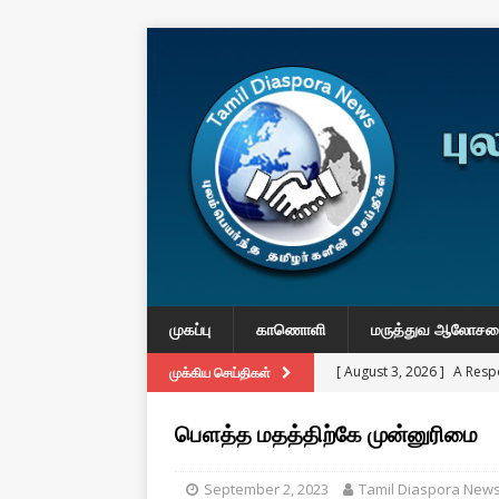
முகப்பு
காணொளி
மருத்துவ ஆலோச
[ August 3, 2026 ]
A Resp
முக்கிய செய்திகள்
Reconsider Tamil Soverei
பௌத்த மதத்திற்கே முன்னுரிமை
[ August 2, 2026 ]
Obituar
Massachusetts
துயர் பகிர
September 2, 2023
Tamil Diaspora New