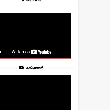
காணொளி