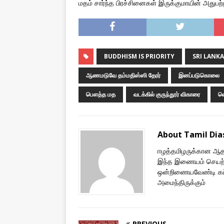
மதம் சார்ந்த பிரச்சினைகள் இருக்குமாயின் அதுபற
BUDDHISM IS PRIORITY
SRI LANKA
ஆணமடுவே தம்மதிஸ்ஸி தேரர்
இனப்படுகொலை
பௌத்த மத
வடக்கில் குருந்தூர் விகாரை
வெ
About Tamil Di
ஈழத்தமிழருக்கான ஆதரவ
இந்த இணையம் செயற்
ஒன்றிணையவேண்டி கட்ட
அமைந்திருக்கும்
PREVIOUS