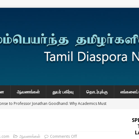
னை
ஆவணங்கள்
துயர் பகிர்வு
தொடர்புக்கு
எங்களைப் 
onse to Professor Jonathan Goodhand: Why Academics Must
gnty
IMPORTANT
SP
y: Manoranjitham “Ranji” SriKanthan (1954–2026), Boston,
L
்வு
s.com
ஆவணங்கள்
Comments Off