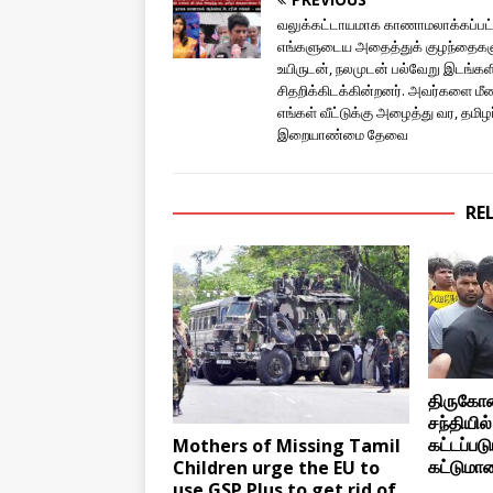
வலுக்கட்டாயமாக காணாமலாக்கப்பட
எங்களுடைய அதைத்துக் குழந்தைகள
உயிருடன், நலமுடன் பல்வேறு இடங்கள
சிதறிக்கிடக்கின்றனர். அவர்களை மீண
எங்கள் வீட்டுக்கு அழைத்து வர, தமிழர
இறையாண்மை தேவை
RE
திருகோ
சந்தியில
கட்டப்பட
Mothers of Missing Tamil
கட்டுமானத
Children urge the EU to
use GSP Plus to get rid of