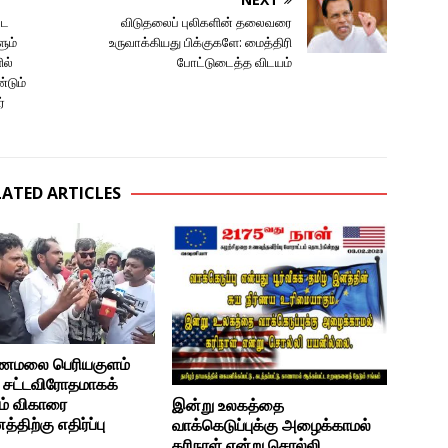
்ட
விடுதலைப் புலிகளின் தலைவரை
ும்
உருவாக்கியது பிக்குகளே: மைத்திரி
ில்
போட்டுடைத்த விடயம்
்டும்
்
LATED ARTICLES
ணமலை பெரியகுளம்
் சட்டவிரோதமாகக்
ும் விகாரை
இன்று உலகத்தை
்திற்கு எதிர்ப்பு
வாக்கெடுப்புக்கு அழைக்காமல்
கரிநாள் என்று சொல்லி