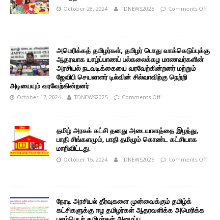
October 28, 2024
TDNEWS2025
Comments Off
அமெரிக்கத் தமிழர்கள், தமிழர் பொது வாக்கெடுப்புக்கு
ஆதரவாக யாழ்ப்பாணப் பல்கலைக்கழ மாணவர்களின்
அரசியல் நடவடிக்கையை வரவேற்கின்றனர் மற்றும்
ஜேவிபி செயலாளர் டில்வின் சில்வாவிற்கு நெற்றி
அடியையும் வரவேற்கின்றனர்
October 17, 2024
TDNEWS2025
Comments Off
தமிழ் அரசுக் கட்சி தனது அடையாளத்தை இழந்து,
பாதி சிங்களமும், பாதி தமிழும் கொண்ட கட்சியாக
மாறிவிட்டது.
October 15, 2024
TDNEWS2025
Comments Off
நேரடி அரசியல் தீர்வுகளை முன்வைக்கும் தமிழ்க்
கட்சிகளுக்கு ஈழ தமிழர்கள் ஆதரவளிக்க அமெரிக்க
புலம்பெயர் தமிழர்கள் அழைப்பு.