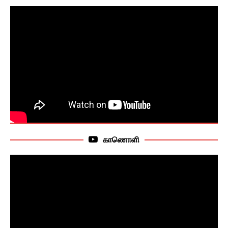
காணொளி