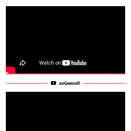
காணொளி