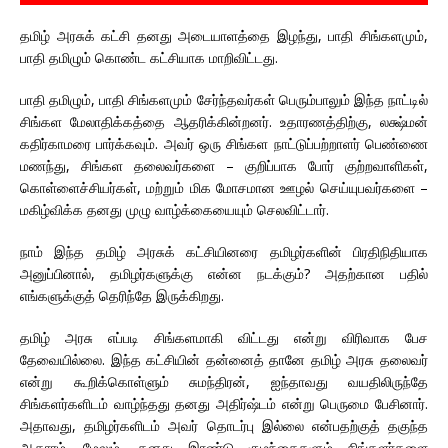
தமிழ் அரசுக் கட்சி தனது அடையாளத்தை இழந்து, பாதி சிங்களமும்,
பாதி தமிழும் கொண்ட கட்சியாக மாறிவிட்டது.
பாதி தமிழும், பாதி சிங்களமும் சேர்ந்தவர்கள் பெரும்பாலும் இந்த நாட்டில்
சிங்கள மேலாதிக்கத்தை ஆதரிக்கின்றனர். உதாரணத்திற்கு, லக்ஷ்மன்
கதிர்காமரை பார்க்கவும். அவர் ஒரு சிங்கள நாட்டுப்பற்றாளர் பெண்ணை
மணந்து, சிங்கள தலைவர்களை – குறிப்பாக போர் குற்றவாளிகள்,
கொள்ளைச்சியர்கள், மற்றும் மிக மோசமான ஊழல் செய்யுபவர்களை –
மகிழ்விக்க தனது முழு வாழ்க்கையையும் செலவிட்டார்.
நாம் இந்த தமிழ் அரசுக் கட்சியினரை தமிழர்களின் பிரதிநிதியாக
அனுப்பினால், தமிழர்களுக்கு என்ன நடக்கும்? அதற்கான பதில்
எங்களுக்குத் தெரிந்தே இருக்கிறது.
தமிழ் அரசு எப்படி சிங்களமாகி விட்டது என்று விரிவாக பேச
தேவையில்லை. இந்த கட்சியின் தன்னைத் தானே தமிழ் அரசு தலைவர்
என்று கூறிக்கொள்ளும் சுமந்திரன், ஐந்தாவது வயதிலிருந்தே
சிங்களர்களிடம் வாழ்ந்தது தனது அதிர்ஷ்டம் என்று பெருமை பேசினார்.
அதாவது, தமிழர்களிடம் அவர் தொடர்பு இல்லை என்பதற்குத் தகுந்த
ஆதாரம். மேலும், தனது இரண்டு குழந்தைகளும் சிங்களர்களை