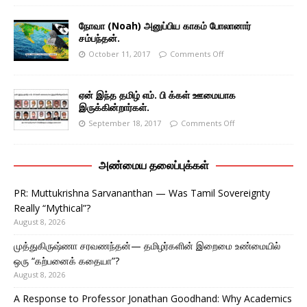
நோவா (Noah) அனுப்பிய காகம் போலானார்
சம்பந்தன்.
October 11, 2017
Comments Off
ஏன் இந்த தமிழ் எம். பி க்கள் ஊமையாக
இருக்கின்றார்கள்.
September 18, 2017
Comments Off
அண்மைய தலைப்புக்கள்
PR: Muttukrishna Sarvananthan — Was Tamil Sovereignty
Really “Mythical”?
August 8, 2026
முத்துகிருஷ்ணா சரவணந்தன்— தமிழர்களின் இறைமை உண்மையில்
ஒரு “கற்பனைக் கதையா”?
August 8, 2026
A Response to Professor Jonathan Goodhand: Why Academics