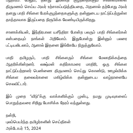
திருமணம் செய்ய அவர் உற்சாகப்படுத்தியதை, அதனால் தற்போது அவர்
தனது பாதி சிங்கள பேரக்குழந்தைகளுக்கு தன்னுடைய நாட்டுப்பற்றுள்ள
தாத்தாவாக இருப்பதை நிரூபிக்க வேண்டியிருக்கிறது.
சாணக்கியன், இந்திரபாலா யசீந்திரா போன்ற பலரும் பாதி சிங்களர்கள்
என்பதையும் நாங்கள் அறிவோம். இதுபோன்று இன்னும் பலரை
பட்டியலிடலாம், ஆனால் இதனை இங்கேயே நிறுத்துவோம்.
பாதி தமிழரும், பாதி சிங்களரும் சிங்கள மேலாதிக்கத்தை
ஆதரிக்கின்றனர். லக்ஷ்மன் கதிர்காமரை மாதிரி, ஒரு சிங்கள
நாட்டுப்பற்றாளர் பெண்ணை திருமணம் செய்து கொண்டு, ஊழல்மிக்க
சிங்கள தலைவர்களை மகிழ்விக்க தன்னுடைய வாழ்நாளையே
செலவிட்டார்.
இம் முறை “வீடு”க்கு வாக்களிக்கும் முன்பு, நமது முடிவுகளைப்
பொறுத்தவரை சிறிது யோசிக்க நேரம் வந்துள்ளது.
நன்றி,
புலம்பெயர்ந்த தமிழர்களின் செய்திகள்
அக்டோபர் 15, 2024