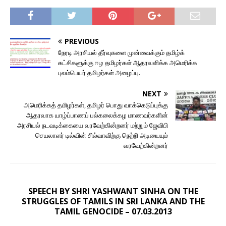
PREVIOUS
நேரடி அரசியல் தீர்வுகளை முன்வைக்கும் தமிழ்க்
கட்சிகளுக்கு ஈழ தமிழர்கள் ஆதரவளிக்க அமெரிக்க
புலம்பெயர் தமிழர்கள் அழைப்பு.
NEXT
அமெரிக்கத் தமிழர்கள், தமிழர் பொது வாக்கெடுப்புக்கு
ஆதரவாக யாழ்ப்பாணப் பல்கலைக்கழ மாணவர்களின்
அரசியல் நடவடிக்கையை வரவேற்கின்றனர் மற்றும் ஜேவிபி
செயலாளர் டில்வின் சில்வாவிற்கு நெற்றி அடியையும்
வரவேற்கின்றனர்
SPEECH BY SHRI YASHWANT SINHA ON THE
STRUGGLES OF TAMILS IN SRI LANKA AND THE
TAMIL GENOCIDE – 07.03.2013