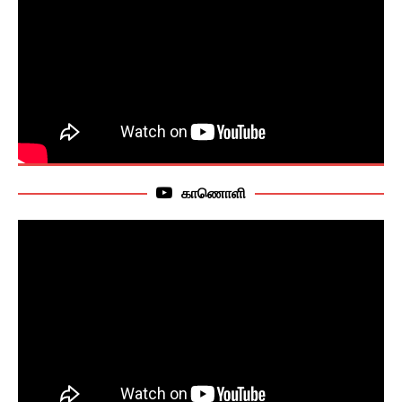
காணொளி