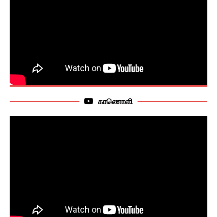
காணொளி