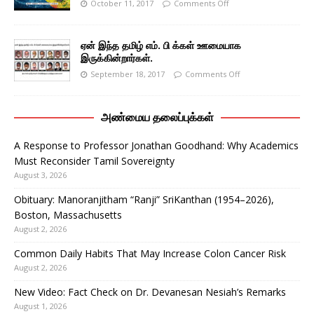
October 11, 2017
Comments Off
ஏன் இந்த தமிழ் எம். பி க்கள் ஊமையாக
இருக்கின்றார்கள்.
September 18, 2017
Comments Off
அண்மைய தலைப்புக்கள்
A Response to Professor Jonathan Goodhand: Why Academics
Must Reconsider Tamil Sovereignty
August 3, 2026
Obituary: Manoranjitham “Ranji” SriKanthan (1954–2026),
Boston, Massachusetts
August 2, 2026
Common Daily Habits That May Increase Colon Cancer Risk
August 2, 2026
New Video: Fact Check on Dr. Devanesan Nesiah’s Remarks
August 1, 2026