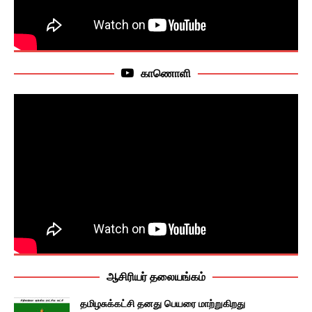
காணொளி
ஆசிரியர் தலையங்கம்
தமிழசுக்கட்சி தனது பெயரை மாற்றுகிறது