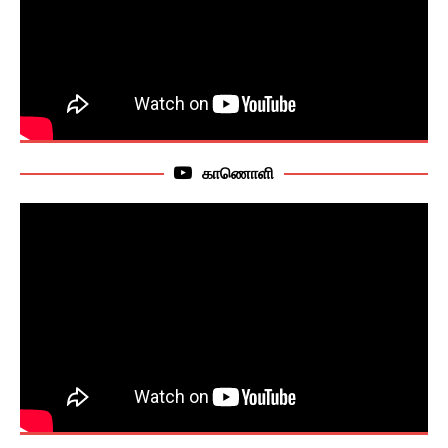
காணொளி