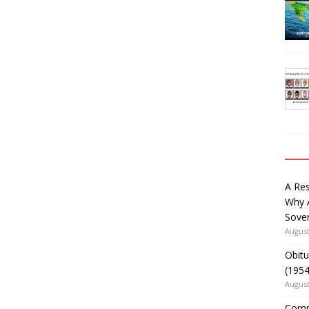
A Re
Why 
Sover
August
Obitu
(195
August
Comm