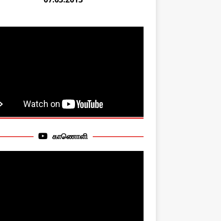
காணொளி