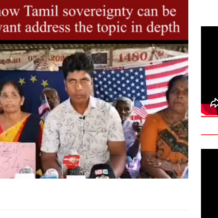
deo: Fact Check on Dr. Devanesan Nesiah’s Remarks
களுக்கான சர்வதேச அரசியல் தீர்வின் அவசியத்தை மகா சங்க மாநாடு
TANT
onse to Professor Jonathan Goodhand: Why Academics Must
gnty
IMPORTANT