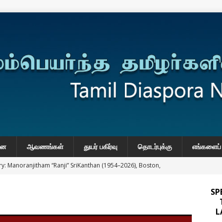
னை
ஆவணங்கள்
துயர் பகிர்வு
தொடர்புக்கு
எங்களைப் 
y: Manoranjitham “Ranji” SriKanthan (1954–2026), Boston,
்வு
SP
 Daily Habits That May Increase Colon Cancer Risk
L