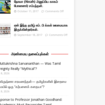
நோவா (Noah) அனுப்பிய காகம்
போலானார் சம்பந்தன்.
October 11, 2017
Comments Off
ஏன் இந்த தமிழ் எம். பி க்கள் ஊமையாக
இருக்கின்றார்கள்.
September 18, 2017
Comments Off
அண்மைய தலைப்புக்கள்
Muttukrishna Sarvananthan — Was Tamil
eignty Really “Mythical”?
 8, 2026
துகிருஷ்ணா சரவணந்தன்— தமிழர்களின் இறைமை
ையில் ஒரு “கற்பனைக் கதையா”?
 8, 2026
sponse to Professor Jonathan Goodhand:
Academics Must Reconsider Tamil