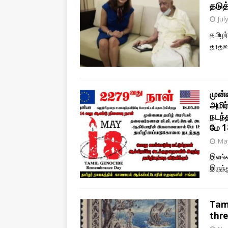
தடுத
Jul
தமிழர
தூதுவ
முன்
அமி
நடந்
மே 1
May
இலங்க
இருந்
Tami
thr