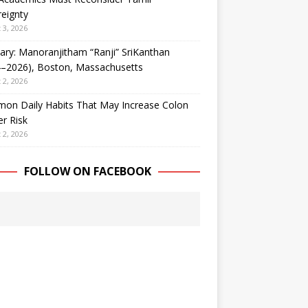
eignty
 3, 2026
ary: Manoranjitham “Ranji” SriKanthan
4–2026), Boston, Massachusetts
 2, 2026
on Daily Habits That May Increase Colon
r Risk
 2, 2026
FOLLOW ON FACEBOOK