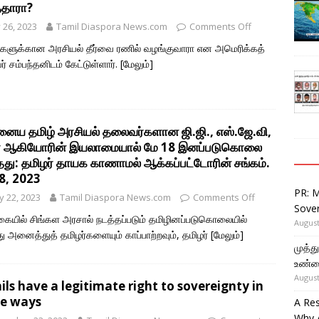
்தாரா?
y 26, 2023
Tamil Diaspora News.com
Comments Off
்களுக்கான அரசியல் தீர்வை ரணில் வழங்குவாரா என அமெரிக்கத்
ர் சம்பந்தனிடம் கேட்டுள்ளார்.
[மேலும்]
னைய தமிழ் அரசியல் தலைவர்களான ஜி.ஜி., எஸ்.ஜே.வி,
ர் ஆகியோரின் இயலாமையால் மே 18 இனப்படுகொலை
தது: தமிழர் தாயக காணாமல் ஆக்கப்பட்டோரின் சங்கம்.
8, 2023
PR: 
 22, 2023
Tamil Diaspora News.com
Comments Off
Sover
ையில் சிங்கள அரசால் நடத்தப்படும் தமிழினப்படுகொலையில்
August
து அனைத்துத் தமிழர்களையும் காப்பாற்றவும், தமிழர்
[மேலும்]
முத்
உண்ம
August
ls have a legitimate right to sovereignty in
ee ways
A Re
Why 