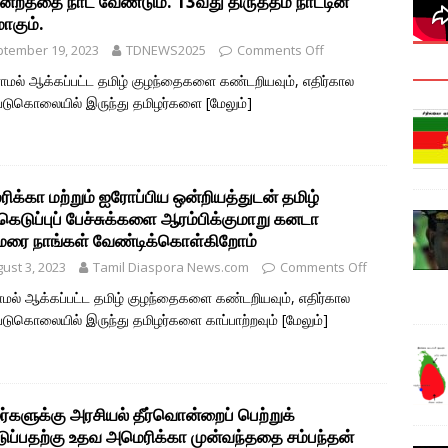
மன்றத்தை நாட வேண்டும். 13வது திருத்தம் நாட்டின்
மாகும்.
tember 19, 2023
TDNEWS2025
Comments Off
ல் ஆக்கப்பட்ட தமிழ் குழந்தைகளை கண்டறியவும், எதிர்கால
படுகொலையில் இருந்து தமிழர்களை
[மேலும்]
ிக்கா மற்றும் ஐரோப்பிய ஒன்றியத்துடன் தமிழ்
கெடுப்புப் பேச்சுக்களை ஆரம்பிக்குமாறு கனடா
மரை நாங்கள் வேண்டிக்கொள்கிறோம்
ust 3, 2023
Tamil Diaspora News.com
Comments Off
ல் ஆக்கப்பட்ட தமிழ் குழந்தைகளை கண்டறியவும், எதிர்கால
டுகொலையில் இருந்து தமிழர்களை காப்பாற்றவும்
[மேலும்]
ர்களுக்கு அரசியல் தீர்வொன்றைப் பெற்றுக்
ப்பதற்கு உதவ அமெரிக்கா முன்வந்ததை சம்பந்தன்