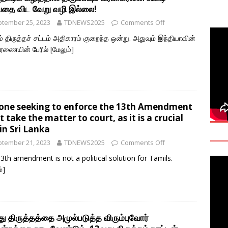
தை விட வேறு வழி இல்லை!
y: Manoranjitham “Ranji” SriKanthan (1954–2026), Boston,
tember 25, 2023
TDNEWS2025
Comments Off
்வு
் திருத்தச் சட்டம் அதிகாரம் குறைந்த ஒன்று. அதுவும் இந்தியாவின்
 Daily Habits That May Increase Colon Cancer Risk
ரணையின் பேரில்
[மேலும்]
ttukrishna Sarvananthan — Was Tamil Sovereignty Really
T
one seeking to enforce the 13th Amendment
 take the matter to court, as it is a crucial
in Sri Lanka
tember 21, 2023
TDNEWS2025
Comments Off
3th amendment is not a political solution for Tamils.
்]
ு திருத்தத்தை அமுல்படுத்த விரும்புவோர்