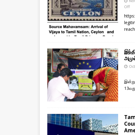
No
Off
https
legit
reach
இந்த
அமுல
Oct
இன்று
13வது
Tami
Cour
Ame