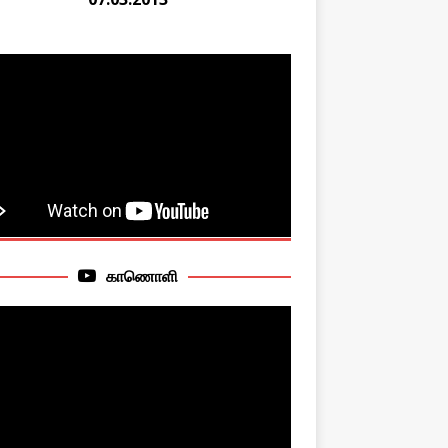
காணொளி