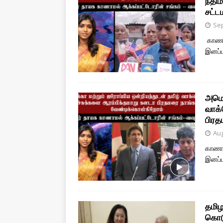
நீதி
சட்ட
Sep
காணாம
இனப்
அமெர
வாக்
பிரத
Aug
காணாம
இனப்ப
தமிழ
கொடு