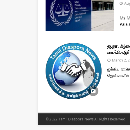
Aug
Ms Mi
Palai
ஐ.நா. ஆணை
வாக்கெடுப்
March 2, 
ஐக்கிய நாடு
ஜெனிவாவில்
© 2022 Tamil Diaspora News All Rights Reserved.