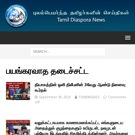
பயங்கரவாத தடைச்சட்ட
தியாகத்தின் ஒளி திலீபனின் 36வது ஆண்டு நினைவு
கூர்தல்
September 30, 2023
TDNEWS2025
Comments
Off
வலுக்கட்டாயமாக காணாமலாக்கப்பட்ட எங்களுடைய
அதைத்துக் குழந்தைகளும் உயிருடன், நலமுடன்
பல்வேறு இடங்களில் சிதறிக்கிடக்கின்றனர். அவர்களை