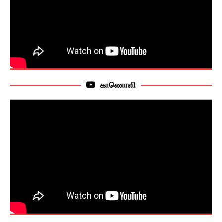
காணொளி