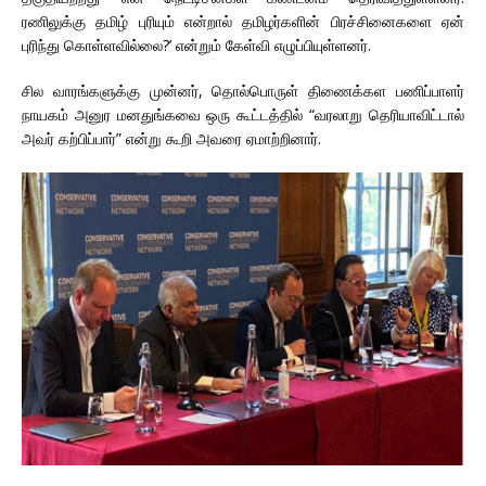
ரணிலுக்கு தமிழ் புரியும் என்றால் தமிழர்களின் பிரச்சினைகளை ஏன்
புரிந்து கொள்ளவில்லை?’ என்றும் கேள்வி எழுப்பியுள்ளனர்.
சில வாரங்களுக்கு முன்னர், தொல்பொருள் திணைக்கள பணிப்பாளர்
நாயகம் அனுர மனதுங்கவை ஒரு கூட்டத்தில் “வரலாறு தெரியாவிட்டால்
அவர் கற்பிப்பார்” என்று கூறி அவரை ஏமாற்றினார்.