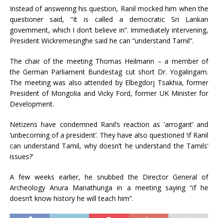
Instead of answering his question, Ranil mocked him when the
questioner said, “It is called a democratic Sri Lankan
government, which I don’t believe in”. Immediately intervening,
President Wickremesinghe said he can “understand Tamil”.
The chair of the meeting Thomas Heilmann – a member of
the German Parliament Bundestag cut short Dr. Yogalingam.
The meeting was also attended by Elbegdorj Tsakhia, former
President of Mongolia and Vicky Ford, former UK Minister for
Development.
Netizens have condemned Ranil’s reaction as ‘arrogant’ and
‘unbecoming of a president’. They have also questioned ‘if Ranil
can understand Tamil, why doesn’t he understand the Tamils’
issues?’
A few weeks earlier, he snubbed the Director General of
Archeology Anura Manathunga in a meeting saying “if he
doesn’t know history he will teach him”.