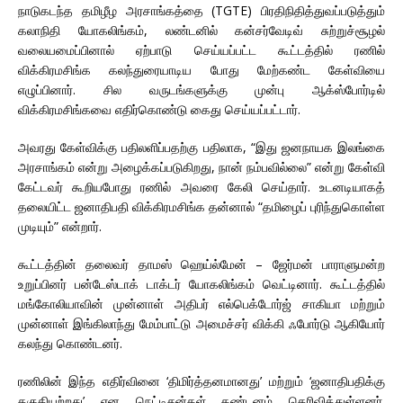
நாடுகடந்த தமிழீழ அரசாங்கத்தை (TGTE) பிரதிநிதித்துவப்படுத்தும்
கலாநிதி யோகலிங்கம், லண்டனில் கன்சர்வேடிவ் சுற்றுச்சூழல்
வலையமைப்பினால் ஏற்பாடு செய்யப்பட்ட கூட்டத்தில் ரணில்
விக்கிரமசிங்க கலந்துரையாடிய போது மேற்கண்ட கேள்வியை
எழுப்பினார். சில வருடங்களுக்கு முன்பு ஆக்ஸ்போர்டில்
விக்கிரமசிங்கவை எதிர்கொண்டு கைது செய்யப்பட்டார்.
அவரது கேள்விக்கு பதிலளிப்பதற்கு பதிலாக, “இது ஜனநாயக இலங்கை
அரசாங்கம் என்று அழைக்கப்படுகிறது, நான் நம்பவில்லை” என்று கேள்வி
கேட்டவர் கூறியபோது ரணில் அவரை கேலி செய்தார். உடனடியாகத்
தலையிட்ட ஜனாதிபதி விக்கிரமசிங்க தன்னால் “தமிழைப் புரிந்துகொள்ள
முடியும்” என்றார்.
கூட்டத்தின் தலைவர் தாமஸ் ஹெய்ல்மேன் – ஜேர்மன் பாராளுமன்ற
உறுப்பினர் பன்டேஸ்டாக் டாக்டர் யோகலிங்கம் வெட்டினார். கூட்டத்தில்
மங்கோலியாவின் முன்னாள் அதிபர் எல்பெக்டோர்ஜ் சாகியா மற்றும்
முன்னாள் இங்கிலாந்து மேம்பாட்டு அமைச்சர் விக்கி ஃபோர்டு ஆகியோர்
கலந்து கொண்டனர்.
ரணிலின் இந்த எதிர்வினை ‘திமிர்த்தனமானது’ மற்றும் ‘ஜனாதிபதிக்கு
தகுதியற்றது’ என நெட்டிசன்கள் கண்டனம் தெரிவித்துள்ளனர்.