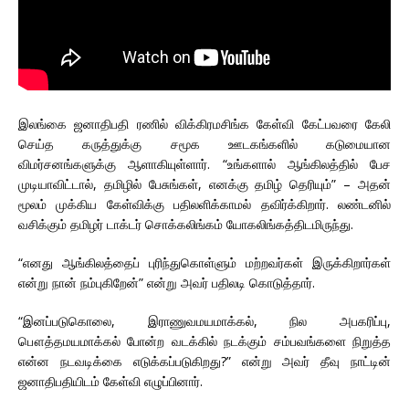
இலங்கை ஜனாதிபதி ரணில் விக்கிரமசிங்க கேள்வி கேட்பவரை கேலி
செய்த கருத்துக்கு சமூக ஊடகங்களில் கடுமையான
விமர்சனங்களுக்கு ஆளாகியுள்ளார். “உங்களால் ஆங்கிலத்தில் பேச
முடியாவிட்டால், தமிழில் பேசுங்கள், எனக்கு தமிழ் தெரியும்” – அதன்
மூலம் முக்கிய கேள்விக்கு பதிலளிக்காமல் தவிர்க்கிறார். லண்டனில்
வசிக்கும் தமிழர் டாக்டர் சொக்கலிங்கம் யோகலிங்கத்திடமிருந்து.
“எனது ஆங்கிலத்தைப் புரிந்துகொள்ளும் மற்றவர்கள் இருக்கிறார்கள்
என்று நான் நம்புகிறேன்” என்று அவர் பதிலடி கொடுத்தார்.
“இனப்படுகொலை, இராணுவமயமாக்கல், நில அபகரிப்பு,
பௌத்தமயமாக்கல் போன்ற வடக்கில் நடக்கும் சம்பவங்களை நிறுத்த
என்ன நடவடிக்கை எடுக்கப்படுகிறது?” என்று அவர் தீவு நாட்டின்
ஜனாதிபதியிடம் கேள்வி எழுப்பினார்.