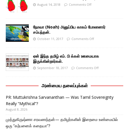
August 14, 2018
Comments Off
நோவா (Noah) அனுப்பிய காகம் போலானார்
சம்பந்தன்.
October 11, 2017
Comments Off
ஏன் இந்த தமிழ் எம். பி க்கள் ஊமையாக
இருக்கின்றார்கள்.
September 18, 2017
Comments Off
அண்மைய தலைப்புக்கள்
PR: Muttukrishna Sarvananthan — Was Tamil Sovereignty
Really “Mythical”?
August 8, 2026
முத்துகிருஷ்ணா சரவணந்தன்— தமிழர்களின் இறைமை உண்மையில்
ஒரு “கற்பனைக் கதையா”?