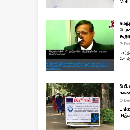
Moth
சுமந
பேரவ
கூறு
De
சுமந்
செயற்
பி ப
காணா
De
Link
INஇல