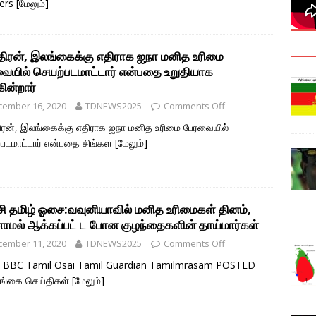
ers
[மேலும்]
்திரன், இலங்கைக்கு எதிராக ஐநா மனித உரிமை
ையில் செயற்படமாட்டார் என்பதை உறுதியாக
கின்றார்
cember 16, 2020
TDNEWS2025
Comments Off
திரன், இலங்கைக்கு எதிராக ஐநா மனித உரிமை பேரவையில்
படமாட்டார் என்பதை சிங்கள
[மேலும்]
ி சி தமிழ் ஓசை:வவுனியாவில் மனித உரிமைகள் தினம்,
மல் ஆக்கப்பட் ட போன குழந்தைகளின் தாய்மார்கள்
cember 11, 2020
TDNEWS2025
Comments Off
s: BBC Tamil Osai Tamil Guardian Tamilmrasam POSTED
ங்கை செய்திகள்
[மேலும்]