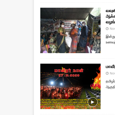
வவுன
ஆக்க
வழங்
No
இன்று
உணவுப
மாவீ
No
தமிழர
ஆகுத