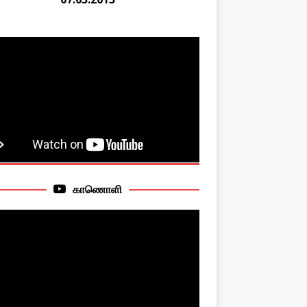
Professor Jonathan Goodhand: Why
 Reconsider Tamil Sovereignty
026
காணொளி