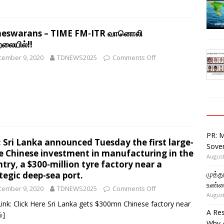
eswarans – TIME FM-ITR வானொலி
றலையில்!!
cember 9, 2020
TDNEWS2025
Comments Off
PR: 
 Sri Lanka announced Tuesday the first large-
Sover
e Chinese investment in manufacturing in the
August
try, a $300-million tyre factory near a
முத்
tegic deep-sea port.
உண்ம
cember 9, 2020
TDNEWS2025
Comments Off
August
ink: Click Here Sri Lanka gets $300mn Chinese factory near
A Re
்]
Why 