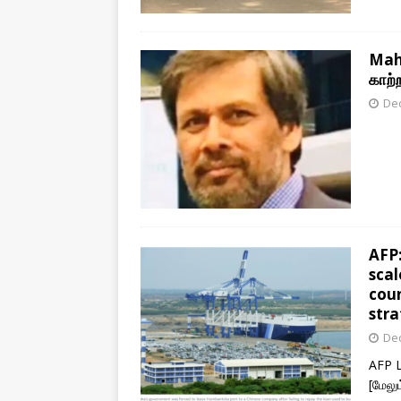
Mah
காற்
De
AFP:
scal
coun
stra
De
AFP L
[மேலும