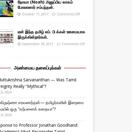
நோவா (Noah) அனுப்பிய காகம்
போலானார் சம்பந்தன்.
October 11, 2017
Comments Off
ஏன் இந்த தமிழ் எம். பி க்கள் ஊமையாக
இருக்கின்றார்கள்.
September 18, 2017
Comments Off
அண்மைய தலைப்புக்கள்
Muttukrishna Sarvananthan — Was Tamil
eignty Really “Mythical”?
 8, 2026
துகிருஷ்ணா சரவணந்தன்— தமிழர்களின் இறைமை
ையில் ஒரு “கற்பனைக் கதையா”?
 8, 2026
sponse to Professor Jonathan Goodhand:
Academics Must Reconsider Tamil