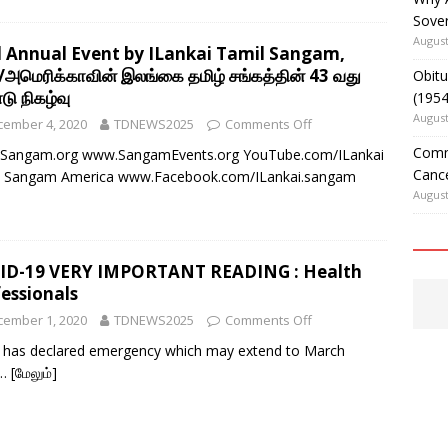
Sover
August
d Annual Event by ILankai Tamil Sangam,
அமெரிக்காவின் இலங்கை தமிழ் சங்கத்தின் 43 வது
Obitu
ு நிகழ்வு
(195
August
cember 4, 2020
TDNEWS2025
Comments Off
Comm
Sangam.org www.SangamEvents.org YouTube.com/ILankai
Cance
l Sangam America www.Facebook.com/ILankai.sangam
August
ID-19 VERY IMPORTANT READING : Health
essionals
cember 1, 2020
TDNEWS2025
Comments Off
 has declared emergency which may extend to March
1…
[மேலும்]