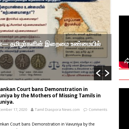
y: Manoranjitham “Ranji” SriKanthan (1954–2026), Boston,
்வு
 Daily Habits That May Increase Colon Cancer Risk
ன் இறைமை உண்மையில்
A Response to 
ttukrishna Sarvananthan — Was Tamil Sovereignty Really
Academics Must
T
By TDNEWS2025
/ August 3, 2
Lankan Court bans Demonstration in
niya by the Mothers of Missing Tamils in
uniya.
cember 17, 2020
Tamil Diaspora News.com
Comments
ankan Court bans Demonstration in Vavuniya by the