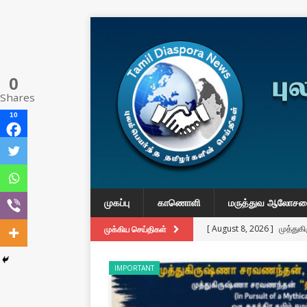
0
Shares
10
முகப்பு
காணொளி
மருத்துவ ஆலோச
[ August 8, 2026 ]
முத்து
முக்கிய செய்திகள்
கதையா”?
IMPORTANT
IMPORTANT
[ August 3, 2026 ]
A Resp
Reconsider Tamil Soverei