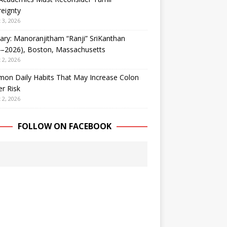
eignty
 3, 2026
ary: Manoranjitham “Ranji” SriKanthan
4–2026), Boston, Massachusetts
 2, 2026
on Daily Habits That May Increase Colon
r Risk
 2, 2026
FOLLOW ON FACEBOOK