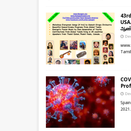
43r
USA/
ஆண்ட
De
www.
Tami
COV
Prof
De
Spain
202