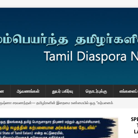
னை
ஆவணங்கள்
துயர் பகிர்வு
தொடர்புக்கு
எங்களைப் 
கிருஷ்ணா சரவணந்தன்— தமிழர்களின் இறைமை உண்மையில் ஒரு “கற்பனைக்
SP
IMPORTANT
onse to Professor Jonathan Goodhand: Why Academics Must
L
gnty
IMPORTANT