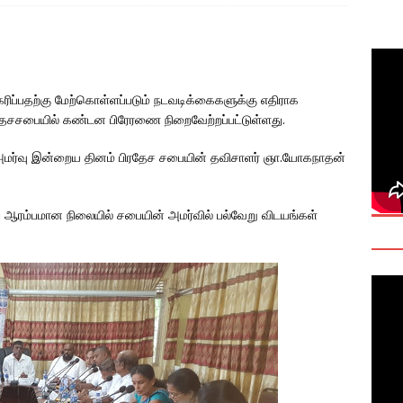
 Daily Habits That May Increase Colon Cancer Risk
deo: Fact Check on Dr. Devanesan Nesiah’s Remarks
பதற்கு மேற்கொள்ளப்படும் நடவடிக்கைகளுக்கு எதிராக
ரதேசசபையில் கண்டன பிரேரணை நிறைவேற்றப்பட்டுள்ளது.
களுக்கான சர்வதேச அரசியல் தீர்வின் அவசியத்தை மகா சங்க மாநாடு
அமர்வு இன்றைய தினம் பிரதேச சபையின் தவிசாளர் ஞா.யோகநாதன்
TANT
ம்பமான நிலையில் சபையின் அமர்வில் பல்வேறு விடயங்கள்