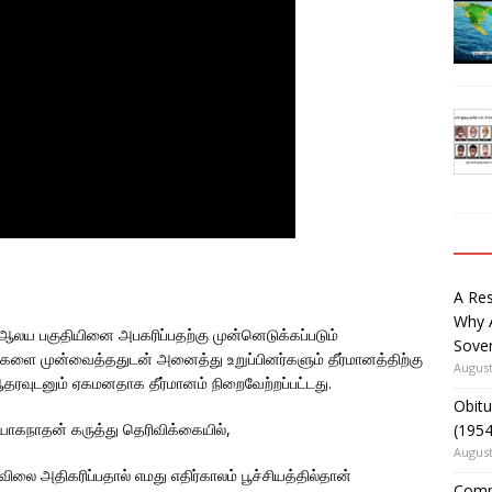
A Re
Why 
ய பகுதியினை அபகரிப்பதற்கு முன்னெடுக்கப்படும்
Sover
்துகளை முன்வைத்ததுடன் அனைத்து உறுப்பினர்களும் தீர்மானத்திற்கு
August
ுடனும் ஏகமனதாக தீர்மானம் நிறைவேற்றப்பட்டது.
Obitu
யோகநாதன் கருத்து தெரிவிக்கையில்,
(195
August
ிலை அதிகரிப்பதால் எமது எதிர்காலம் பூச்சியத்தில்தான்
Comm