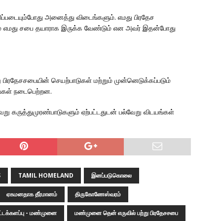
ிப்படையும்போது அனைத்து விடைங்களும். எமது பிரதேச
ம் எமது சபை தயாராக இருக்க வேண்டும் என அவர் இதன்போது
ிரதேசசபையின் செயற்பாடுகள் மற்றும் முன்னெடுக்கப்படும்
தங்கள் நடைபெற்றன.
று கருத்துமுரண்பாடுகளும் ஏற்பட்டதுடன் பல்வேறு விடயங்கள்
S
TAMIL HOMELAND
இனப்படுகொலை
ஏகமனதாக தீர்மானம்
திருகோணேஸ்வரம்
ட்டக்களப்பு - மண்முனை
மண்முனை தென் எருவில் பற்று பிரதேசசபை