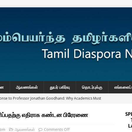
னை
ஆவணங்கள்
துயர் பகிர்வு
தொடர்புக்கு
எங்களைப் 
onse to Professor Jonathan Goodhand: Why Academics Must
gnty
IMPORTANT
ப்பதற்கு எதிராக கண்டன பிரேரணை
SP
y: Manoranjitham “Ranji” SriKanthan (1954–2026), Boston,
L
்வு
com
ஆவணங்கள்
Comments Off