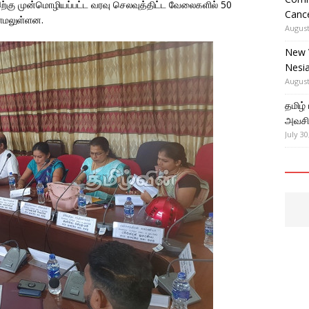
்கு முன்மொழியப்பட்ட வரவு செலவுத்திட்ட வேலைகளில் 50
Cance
ாமலுள்ளன.
August
New 
Nesi
August
தமிழ்
அவசிய
July 30