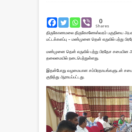
[ August 2, 2026 ]
Common
IMPORTANT
0
Shares
[ August 1, 2026 ]
New Vi
திருகோணமலை திருகோணேஸ்வரம் பகுதியை அபகரிப்
IMPORTANT
மட்டக்களப்பு – மண்முனை தென் எருவில் பற்று பி
[ July 30, 2026 ]
தமிழ் மக்
மண்முனை தென் எருவில் பற்று பிரதேச சபையின 
வலியுறுத்துகிறது
IMPOR
தலைமையில் நடைபெற்றுள்ளது.
இதன்போது வழமையான சம்பிரதாயங்களுடன் சபை ஆர
குறித்து ஆராயப்பட்டது.