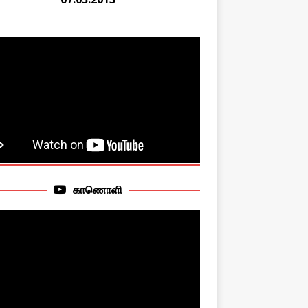
காணொளி