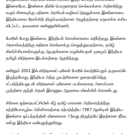
இல்லையோ, இலங்கை தீவில் பொருளாதார செல்வாக்கை அதிகரித்து
வரும் சீனாவுக்கு பதிலாக அரசியல் வழிகாட்டுதலுக்காக இலங்கையை
இந்தியாவை நோக்கித் திரும்புவதற்கான அழுத்தத்தை உருவாக்க கசிய
விடப்பட்ட தகவலாக எண்ணுகின்றனர்.
போரின் போது இலங்கை, இந்தியக் கொள்கையை எதிர்த்தது. இலங்கை
அரசாங்கத்திற்கு எதிராக செல்வாக்கு செலுத்துவதற்காக, தமிழ்
கிளர்ச்சியாளர்களுக்கு ஆயுதங்களை வழங்கியதன் மூலமும் இந்தியா
தமிழர் விடுதலை இயக்கத்தை ஆதரித்தது.
எனினும் 2002 இல் விடுதலைப் புலிகள் போரில் வெற்றிபெறும் தருவாயில்
இருந்தபோது, இந்தியா அந்த முயற்சிகளை குறைமதிப்பிற்கு
உட்படுத்தியதுடன் விடுதலைப் புலிகளை பயங்கரவாத அமைப்பாக
முத்திரை குத்தி அதன் இராணுவ ஆதரவை விலக்கிக் கொண்டது.
சிங்கள ஒற்றையாட்சியின் கீழ் தமிழ் மாகாண அதிகாரத்திற்கு
உத்தியோகபூர்வ அங்கீகாரத்தை ஏற்படுத்திய 1987 ஆண்டின் இந்திய-
இலங்கை ஒப்பந்தத்தின் விளைவாக 13வது திருத்தமே இதற்கான தீர்வு
என்று இந்தியா வலியுறுத்துகிறது.