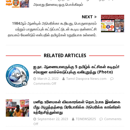
அவரது நினைவு ஒரு பொக்கிஷம்
NEXT
1984ஆம் ஆண்டில் அமெரிக்கா கூறியது, பொருளாதாரம்
மற்றும் பாதுகாப்புக் கட்டுப்பாட்டுடன் கூடிய தன்னாட்சி
தாயகம் வேண்டும் என்பதில் தமிழர்கள் உறுதியாக உள்ளனர்.
RELATED ARTICLES
ஐ.நா. ஆணையாளருக்கு 5 தமிழ்க் கட்சிகள் கடிதம்!
சர்வஜன வாக்கெடுப்புக்கு வலியுறுத்து (Photo)
March 2, 2022
Tamil Diaspora News.com
Comments Off
மனித உரிமைகள் விவகாரங்கள் தொடர்பாக இலங்கை
மீது அழுத்தத்தை பிரயோகிக்க அமெரிக்க காங்கிரஸ்
உத்தேசித்துள்ளது
September 22, 2023
TDNEWS2025
Comments
Off