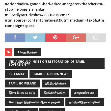
nation/indira-gandhi-had-asked-margaret-thatcher-to-
stop-helping-sri-lanka-
militarily/articleshow/29210879.cms?
utm_source=contentofinterest&utm_medium=text&utm_
campaign=cppst
13வது திருத்தம்
INDIA SHOULD INSIST ON RESTORATION OF TAMIL
SOVEREIGNTY
SRI LANKA
TAMIL DIASPORA NEWS
TAMIL HOMELAND
இந்திய-இலங்கை
இந்தியப் படையெடுப்பு
இலங்கைச் செய்தி
சமாதானப் பேச்சு
சீனா மற்றும் இந்தியாவின் அரசியல் சூழ்ச்சி
தமிழீழ விடுதலைப் புலிகள்