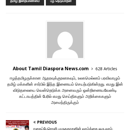
தமிழ் இறையாண்மை
பழ.நெடுமாறன்
About Tamil Diaspora News.com
628 Articles
ஈழத்தமிழருக்கான ஆதரவுக்குரலாகவும், உலகமெல்லாம் பரவிவாழும்
தமிழ் மக்களின் சார்பில் இந்த இணையம் செயற்படுகின்றது. எமது இன்
விடுதலையை வென்றெடுக்க அனைவரும் ஒன்றிணையவேண்டி
கட்டாயத்தின் பேரில் எமது செய்திகளும் அறிக்கைகளும்
அமைந்திருக்கும்
PREVIOUS
ஈகைப்பேரொளி முருகதாசனின் வாழ்க்கை ஒரு வரம்,