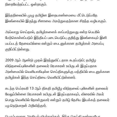
நிறைவேற்றப்பட்ட ஒன்றாகும்.
இந்தநிலையில் முழு தமிழின இறையாண்மையை மீட்டெடுப்பதே
இலங்கையில் இருந்து சீனாவை அகற்றுவதற்கான சிறந்த வழியாகும்.
அவ்வாறு செய்தால், தமிழர்களைக் காப்பாற்றுவது என்ற பெயரில்
மேற்கொள்ளப்படும் இந்தியப் படையெடுப்பு குறித்து இலங்கையும் இனி
பயப்படத் தேவையில்லை என்றும் பைடனுக்கான தமிழர்கள் அமைப்பு
குறிப்பிட்டுள்ளது.
2009 ஆம் ஆண்டு முதல் இறந்துவிட்டதாக கூறப்படும்; தமிழீழ
விடுதலைப்புலிகளின் தலைவர் பிரபாகரன் உயிருடன் இருப்பதாக
அண்மையில் வெளியாகியுள்ள செய்திகளுக்கு மத்தியில் பைடனுக்கான
தமிழர்கள் இந்த செய்தியை வெளியிட்டுள்ளனர்.
கடந்த பெப்ரவரி 13 ஆம் திகதி தமிழீழ விடுதலைப் புலிகளின் தலைவர்
வேலுப்பிள்ளை பிரபாகரன் உயிருடன் இருப்பதாகவும், விரைவில் அவர்
பொது வெளியில் தோன்றுவார் என்றும் தமிழ் தேசிய இயக்கத் தலைவர்
பழ.நெடுமாறன் அறிவித்தார்.
பெரும்பாலான அரசியல் விமர்சகர்கள், இந்த செய்தி உண்மையோ