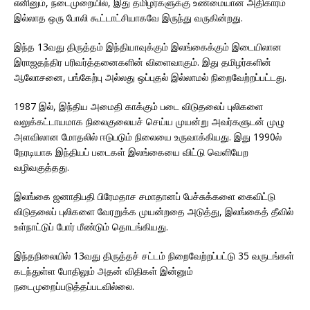
எனினும், நடைமுறையில், இது தமிழர்களுக்கு உண்மையான அதிகாரம்
இல்லாத ஒரு போலி கூட்டாட்சியாகவே இருந்து வருகின்றது.
இந்த 13வது திருத்தம் இந்தியாவுக்கும் இலங்கைக்கும் இடையிலான
இராஜதந்திர பரிவர்த்தனைகளின் விளைவாகும். இது தமிழர்களின்
ஆலோசனை, பங்கேற்பு அல்லது ஒப்புதல் இல்லாமல் நிறைவேற்றப்பட்டது.
1987 இல், இந்திய அமைதி காக்கும் படை விடுதலைப் புலிகளை
வலுக்கட்டாயமாக நிலைகுலையச் செய்ய முயன்று அவர்களுடன் முழு
அளவிலான மோதலில் ஈடுபடும் நிலையை உருவாக்கியது. இது 1990ல்
நேரடியாக இந்தியப் படைகள் இலங்கையை விட்டு வெளியேற
வழிவகுத்தது.
இலங்கை ஜனாதிபதி பிரேமதாச சமாதானப் பேச்சுக்களை கைவிட்டு
விடுதலைப் புலிகளை வேரறுக்க முயன்றதை அடுத்து, இலங்கைத் தீவில்
உள்நாட்டுப் போர் மீண்டும் தொடங்கியது.
இந்தநிலையில் 13வது திருத்தச் சட்டம் நிறைவேற்றப்பட்டு 35 வருடங்கள்
கடந்துள்ள போதிலும் அதன் விதிகள் இன்னும்
நடைமுறைப்படுத்தப்படவில்லை.