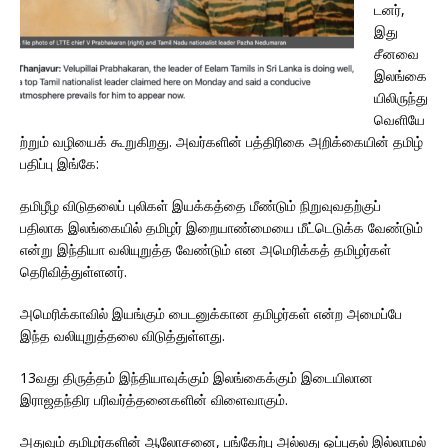
டனர்,
இது
சீனவை
இலங்கை
யிலிருந்து
வெளியே
ற்றும் வழியைக் கூறுகிறது. அவர்களின் பத்திரிகை அறிக்கையின் தமிழ்
பதிப்பு இங்கே:
தமிழீழ விடுதலைப் புலிகள் இயக்கத்தை மீண்டும் நிறுவுவதற்குப்
பதிலாக இலங்கையில் தமிழர் இறையாண்மையை மீட்டெடுக்க வேண்டும்
என்று இந்தியா வலியுறுத்த வேண்டும் என அமெரிக்கத் தமிழர்கள்
தெரிவித்துள்ளனர்.
அமெரிக்காவில் இயங்கும் பைடனுக்கான தமிழர்கள் என்ற அமைப்பே
இந்த வலியுறுத்தலை விடுத்துள்ளது.
13வது திருத்தம் இந்தியாவுக்கும் இலங்கைக்கும் இடையிலான
இராஜதந்திர பரிவர்த்தனைகளின் விளைவாகும்.
அதுவும் தமிழர்களின் ஆலோசனை, பங்கேற்பு அல்லது ஒப்புதல் இல்லாமல்