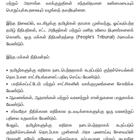
மற்றும் அரசாங்க வாக்குறுதிகள் எந்தவிதமான உண்மையையும்
பொறுப்புக்கூறலையும் வழங்கத் தவறியுள்ளன.
இந்த நிலையில், வடகிழக்கு தமிழர்கள் தாமாக முன்வந்து, ஓய்வுபெற்ற
தமிழ் நீதிபதிகள், சட்ட அறிஞர்கள் மற்றும் மனித உரிமை நிபுணர்களைக்
கொண்ட ஒரு மக்கள் நீதிமன்றத்தை (People’s Tribunal) அமைக்க
வேண்டும்.
இந்த மக்கள் நீதிமன்றம்:
▪ தமிழர்களுக்கு எதிராக நடைபெற்றதாகக் கூறப்படும் குற்றச்செயல்கள்
தொடர்பான சாட்சியங்களைப் பதிவு செய்ய வேண்டும்.
▪ பாதிக்கப்பட்டோர் மற்றும் சாட்சிகளின் வாக்குமூலங்களை சேகரிக்க
வேண்டும்.
▪ ஆவணங்கள், ஆதாரங்கள் மற்றும் வரலாற்றுச் சான்றுகளை பாதுகாக்க
வேண்டும்.
▪ சர்வதேச நீதிக்கான எதிர்கால நடவடிக்கைகளுக்கு ஒரு வரலாற்றுப்
பதிவை உருவாக்க வேண்டும்.
மேலும், தமிழர்களுக்கு எதிராக நடைபெற்றதாகக் கூறப்படும்
குற்றச்செயல்கள் தொடர்பாக முன்னாள் அரச புலனாய்வு சேவையின்
பிரதானி சுரேஷ் சலேவை, எந்தவொரு நம்பகமான மற்றும் சுயாதீன