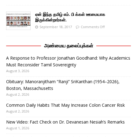
ஏன் இந்த தமிழ் எம். பி க்கள் ஊமையாக
இருக்கின்றார்கள்.
September 18, 2017
Comments Off
அண்மைய தலைப்புக்கள்
A Response to Professor Jonathan Goodhand: Why Academics
Must Reconsider Tamil Sovereignty
August 3, 2026
Obituary: Manoranjitham “Ranji” SriKanthan (1954–2026),
Boston, Massachusetts
August 2, 2026
Common Daily Habits That May Increase Colon Cancer Risk
August 2, 2026
New Video: Fact Check on Dr. Devanesan Nesiah’s Remarks
August 1, 2026