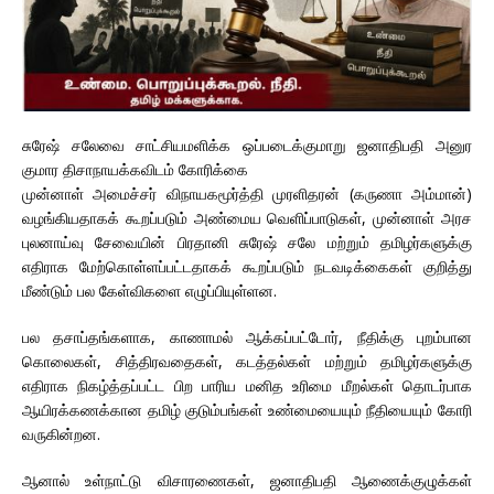
சுரேஷ் சலேவை சாட்சியமளிக்க ஒப்படைக்குமாறு ஜனாதிபதி அனுர
குமார திசாநாயக்கவிடம் கோரிக்கை
முன்னாள் அமைச்சர் விநாயகமூர்த்தி முரளிதரன் (கருணா அம்மான்)
வழங்கியதாகக் கூறப்படும் அண்மைய வெளிப்பாடுகள், முன்னாள் அரச
புலனாய்வு சேவையின் பிரதானி சுரேஷ் சலே மற்றும் தமிழர்களுக்கு
எதிராக மேற்கொள்ளப்பட்டதாகக் கூறப்படும் நடவடிக்கைகள் குறித்து
மீண்டும் பல கேள்விகளை எழுப்பியுள்ளன.
பல தசாப்தங்களாக, காணாமல் ஆக்கப்பட்டோர், நீதிக்கு புறம்பான
கொலைகள், சித்திரவதைகள், கடத்தல்கள் மற்றும் தமிழர்களுக்கு
எதிராக நிகழ்த்தப்பட்ட பிற பாரிய மனித உரிமை மீறல்கள் தொடர்பாக
ஆயிரக்கணக்கான தமிழ் குடும்பங்கள் உண்மையையும் நீதியையும் கோரி
வருகின்றன.
ஆனால் உள்நாட்டு விசாரணைகள், ஜனாதிபதி ஆணைக்குழுக்கள்