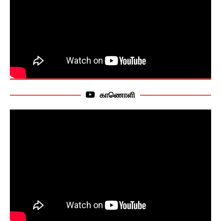
காணொளி