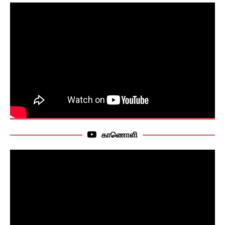
காணொளி