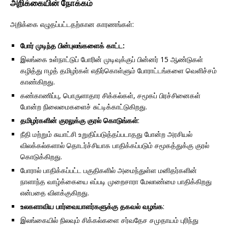
அறிக்கையின் நோக்கம்
அறிக்கை எழுதப்பட்டதற்கான காரணங்கள்:
போர் முடிந்த பின்புலங்களைக் காட்ட:
இலங்கை உள்நாட்டுப் போரின் முடிவுக்குப் பின்னர் 15 ஆண்டுகள்
கழித்து ஈழத் தமிழர்கள் எதிர்கொள்ளும் போராட்டங்களை வெளிச்சம்
காண்கிறது.
கண்காணிப்பு, பொருளாதார சிக்கல்கள், சமூகப் பிரச்சினைகள்
போன்ற நிலைமைகளைச் சுட்டிக்காட்டுகிறது.
தமிழர்களின் குரலுக்கு குரல் கொடுங்கள்
:
நீதி மற்றும் சுயாட்சி உறுதிப்படுத்தப்படாதது போன்ற அரசியல்
விலக்கல்களால் தொடர்ச்சியாக பாதிக்கப்படும் சமூகத்துக்கு குரல்
கொடுக்கிறது.
போரால் பாதிக்கப்பட்ட பகுதிகளில் அமைந்துள்ள மனிதர்களின்
நாளாந்த வாழ்க்கையை எப்படி முறைசாரா மேலாண்மை பாதிக்கிறது
என்பதை விளக்குகிறது.
உலகளாவிய பார்வையாளர்களுக்கு தகவல் வழங்க
:
இலங்கையில் நிலவும் சிக்கல்களை சர்வதேச சமுதாயம் புரிந்து