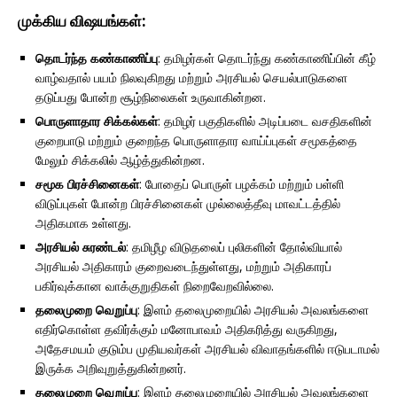
முக்கிய விஷயங்கள்:
தொடர்ந்த கண்காணிப்பு
: தமிழர்கள் தொடர்ந்து கண்காணிப்பின் கீழ்
வாழ்வதால் பயம் நிலவுகிறது மற்றும் அரசியல் செயல்பாடுகளை
தடுப்பது போன்ற சூழ்நிலைகள் உருவாகின்றன.
பொருளாதார சிக்கல்கள்
: தமிழர் பகுதிகளில் அடிப்படை வசதிகளின்
குறைபாடு மற்றும் குறைந்த பொருளாதார வாய்ப்புகள் சமூகத்தை
மேலும் சிக்கலில் ஆழ்த்துகின்றன.
சமூக பிரச்சினைகள்
: போதைப் பொருள் பழக்கம் மற்றும் பள்ளி
விடுப்புகள் போன்ற பிரச்சினைகள் முல்லைத்தீவு மாவட்டத்தில்
அதிகமாக உள்ளது.
அரசியல் சுரண்டல்
: தமிழீழ விடுதலைப் புலிகளின் தோல்வியால்
அரசியல் அதிகாரம் குறைவடைந்துள்ளது, மற்றும் அதிகாரப்
பகிர்வுக்கான வாக்குறுதிகள் நிறைவேறவில்லை.
தலைமுறை வெறுப்பு
: இளம் தலைமுறையில் அரசியல் அவலங்களை
எதிர்கொள்ள தவிர்க்கும் மனோபாவம் அதிகரித்து வருகிறது,
அதேசமயம் குடும்ப முதியவர்கள் அரசியல் விவாதங்களில் ஈடுபடாமல்
இருக்க அறிவுறுத்துகின்றனர்.
தலைமுறை வெறுப்பு
: இளம் தலைமுறையில் அரசியல் அவலங்களை