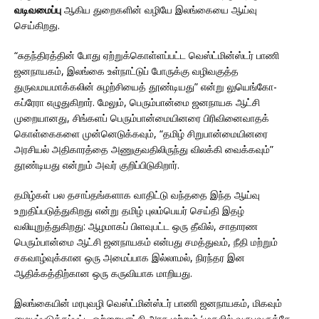
வடிவமைப்பு
ஆகிய துறைகளின் வழியே இலங்கையை ஆய்வு
செய்கிறது.
“சுதந்திரத்தின் போது ஏற்றுக்கொள்ளப்பட்ட வெஸ்ட்மின்ஸ்டர் பாணி
ஜனநாயகம், இலங்கை உள்நாட்டுப் போருக்கு வழிவகுத்த
துருவமயமாக்கலின் சுழற்சியைத் தூண்டியது” என்று லுயெங்கோ-
கப்ரேரா எழுதுகிறார். மேலும், பெரும்பான்மை ஜனநாயக ஆட்சி
முறையானது, சிங்களப் பெரும்பான்மையினரை பிரிவினைவாதக்
கொள்கைகளை முன்னெடுக்கவும், “தமிழ் சிறுபான்மையினரை
அரசியல் அதிகாரத்தை அணுகுவதிலிருந்து விலக்கி வைக்கவும்”
தூண்டியது என்றும் அவர் குறிப்பிடுகிறார்.
தமிழ்கள் பல தசாப்தங்களாக வாதிட்டு வந்ததை இந்த ஆய்வு
உறுதிப்படுத்துகிறது என்று தமிழ் புலம்பெயர் செய்தி இதழ்
வலியுறுத்துகிறது: ஆழமாகப் பிளவுபட்ட ஒரு தீவில், சாதாரண
பெரும்பான்மை ஆட்சி ஜனநாயகம் என்பது சமத்துவம், நீதி மற்றும்
சகவாழ்வுக்கான ஒரு அமைப்பாக இல்லாமல், நிரந்தர இன
ஆதிக்கத்திற்கான ஒரு கருவியாக மாறியது.
இலங்கையின் மரபுவழி வெஸ்ட்மின்ஸ்டர் பாணி ஜனநாயகம், மிகவும்
மையப்படுத்தப்பட்ட ஒற்றையாட்சி அரசு மற்றும் ‘முதலில் வருபவருக்கே