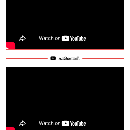
காணொளி