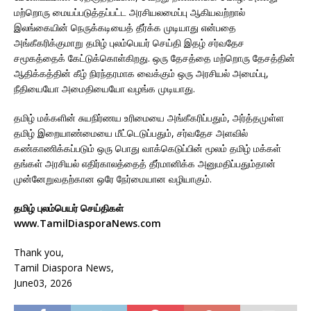
மற்றொரு மையப்படுத்தப்பட்ட அரசியலமைப்பு ஆகியவற்றால்
இலங்கையின் நெருக்கடியைத் தீர்க்க முடியாது என்பதை
அங்கீகரிக்குமாறு தமிழ் புலம்பெயர் செய்தி இதழ் சர்வதேச
சமூகத்தைக் கேட்டுக்கொள்கிறது. ஒரு தேசத்தை மற்றொரு தேசத்தின்
ஆதிக்கத்தின் கீழ் நிரந்தரமாக வைக்கும் ஒரு அரசியல் அமைப்பு,
நீதியையோ அமைதியையோ வழங்க முடியாது.
தமிழ் மக்களின் சுயநிர்ணய உரிமையை அங்கீகரிப்பதும், அர்த்தமுள்ள
தமிழ் இறையாண்மையை மீட்டெடுப்பதும், சர்வதேச அளவில்
கண்காணிக்கப்படும் ஒரு பொது வாக்கெடுப்பின் மூலம் தமிழ் மக்கள்
தங்கள் அரசியல் எதிர்காலத்தைத் தீர்மானிக்க அனுமதிப்பதும்தான்
முன்னேறுவதற்கான ஒரே நேர்மையான வழியாகும்.
தமிழ் புலம்பெயர் செய்திகள்
www.TamilDiasporaNews.com
Thank you,
Tamil Diaspora News,
June03, 2026