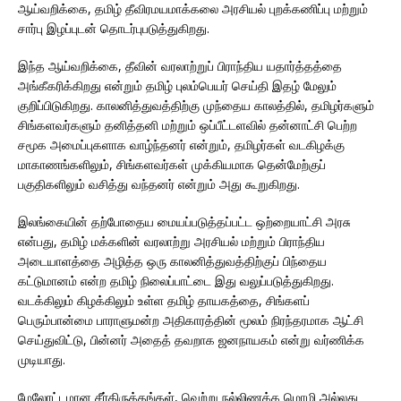
ஆய்வறிக்கை, தமிழ் தீவிரமயமாக்கலை அரசியல் புறக்கணிப்பு மற்றும்
சார்பு இழப்புடன் தொடர்புபடுத்துகிறது.
இந்த ஆய்வறிக்கை, தீவின் வரலாற்றுப் பிராந்திய யதார்த்தத்தை
அங்கீகரிக்கிறது என்றும் தமிழ் புலம்பெயர் செய்தி இதழ் மேலும்
குறிப்பிடுகிறது. காலனித்துவத்திற்கு முந்தைய காலத்தில், தமிழர்களும்
சிங்களவர்களும் தனித்தனி மற்றும் ஒப்பீட்டளவில் தன்னாட்சி பெற்ற
சமூக அமைப்புகளாக வாழ்ந்தனர் என்றும், தமிழர்கள் வடகிழக்கு
மாகாணங்களிலும், சிங்களவர்கள் முக்கியமாக தென்மேற்குப்
பகுதிகளிலும் வசித்து வந்தனர் என்றும் அது கூறுகிறது.
இலங்கையின் தற்போதைய மையப்படுத்தப்பட்ட ஒற்றையாட்சி அரசு
என்பது, தமிழ் மக்களின் வரலாற்று அரசியல் மற்றும் பிராந்திய
அடையாளத்தை அழித்த ஒரு காலனித்துவத்திற்குப் பிந்தைய
கட்டுமானம் என்ற தமிழ் நிலைப்பாட்டை இது வலுப்படுத்துகிறது.
வடக்கிலும் கிழக்கிலும் உள்ள தமிழ் தாயகத்தை, சிங்களப்
பெரும்பான்மை பாராளுமன்ற அதிகாரத்தின் மூலம் நிரந்தரமாக ஆட்சி
செய்துவிட்டு, பின்னர் அதைத் தவறாக ஜனநாயகம் என்று வர்ணிக்க
முடியாது.
மேலோட்டமான சீர்திருத்தங்கள், வெற்று நல்லிணக்க மொழி அல்லது