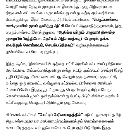
வெற்றி’ என்ற தேர்தல் முறையுடன் இணைந்து, ஒரு அழிவுகரமான
நிறுவனக் கட்டமைப்பை உருவாக்கியது என்று அந்த ஆய்வறிக்கை
விளக்குகிறது. இந்த அமைப்பு, அரசியல் கட்சிகளை
“பெரும்பான்மை
வாக்குகளின் மூலம் தனித்து ஆட்சி செய்ய”
அனுமதித்ததாகவும், இது
பெரும்பான்மை இனக்குழுவை
“ஆதிக்க மற்றும் பாகுபாடு நிறைந்த
முறையில் பிரத்தியேக அரசியல் அதிகாரத்தைப் பெறவும், தக்க
வைத்துக் கொள்ளவும், செயல்படுத்தவும்”
வழிவகுத்ததாகவும்
லுயெங்கோ-கப்ரேரா எழுதுகிறார்.
இந்த ஆய்வு, இலங்கையின் ஒற்றையாட்சி அரசின் கட்டமைப்பு ரீதியான
தோல்வியை அம்பலப்படுத்துகிறது என்று தமிழ் புலம்பெயர் செய்தி இதழ்
குறிப்பிடுகிறது. பிரச்சனை என்பது வெறும் ஒரு தலைவர், ஒரு கட்சி,
அல்லது ஒரு காலகட்ட வன்முறை மட்டுமல்ல. பிரச்சனை அரசியல்
அமைப்பிலேயே இருந்தது: அதாவது, பெருகிவரும் தமிழ் விரோதக்
கொள்கைகள் மூலம் ஒன்றுக்கொன்று போட்டியிடும் சிங்கள அரசியல்
கட்சிகளுக்கு வெகுமதி அளிக்கும் ஒரு அமைப்பு.
சிங்களக் கட்சிகள்
“போட்டிப் பேரினவாதத்தில்”
ஈடுபட்டதாகவும், தமிழ்
சிறுபான்மையினரை அதிகாரமற்றவர்களாக்கும் கொள்கைகளைக்
கடைப்பிடித்ததாகவும் லுயெங்கோ-கப்ரேரா குறிப்பிடுகிறார். இந்த