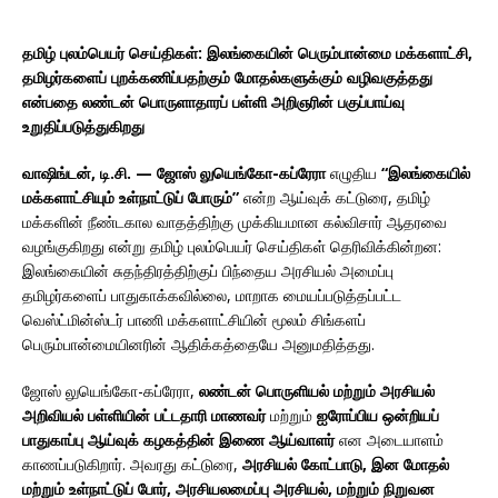
தமிழ் புலம்பெயர் செய்திகள்: இலங்கையின் பெரும்பான்மை மக்களாட்சி,
தமிழர்களைப் புறக்கணிப்பதற்கும் மோதல்களுக்கும் வழிவகுத்தது
என்பதை லண்டன் பொருளாதாரப் பள்ளி அறிஞரின் பகுப்பாய்வு
உறுதிப்படுத்துகிறது
வாஷிங்டன், டி.சி. —
ஜோஸ் லுயெங்கோ-கப்ரேரா
எழுதிய
“இலங்கையில்
மக்களாட்சியும் உள்நாட்டுப் போரும்”
என்ற ஆய்வுக் கட்டுரை, தமிழ்
மக்களின் நீண்டகால வாதத்திற்கு முக்கியமான கல்விசார் ஆதரவை
வழங்குகிறது என்று தமிழ் புலம்பெயர் செய்திகள் தெரிவிக்கின்றன:
இலங்கையின் சுதந்திரத்திற்குப் பிந்தைய அரசியல் அமைப்பு
தமிழர்களைப் பாதுகாக்கவில்லை, மாறாக மையப்படுத்தப்பட்ட
வெஸ்ட்மின்ஸ்டர் பாணி மக்களாட்சியின் மூலம் சிங்களப்
பெரும்பான்மையினரின் ஆதிக்கத்தையே அனுமதித்தது.
ஜோஸ் லுயெங்கோ-கப்ரேரா,
லண்டன் பொருளியல் மற்றும் அரசியல்
அறிவியல் பள்ளியின் பட்டதாரி மாணவர்
மற்றும்
ஐரோப்பிய ஒன்றியப்
பாதுகாப்பு ஆய்வுக் கழகத்தின் இணை ஆய்வாளர்
என அடையாளம்
காணப்படுகிறார். அவரது கட்டுரை,
அரசியல் கோட்பாடு, இன மோதல்
மற்றும் உள்நாட்டுப் போர், அரசியலமைப்பு அரசியல், மற்றும் நிறுவன