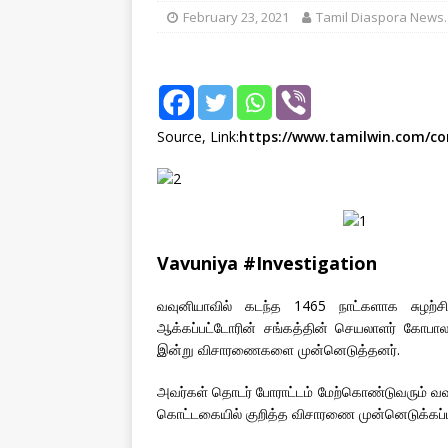
February 23, 2021
Tamil Diaspora News
[ August 2, 2026 ]
Obituar
Massachusetts
துயர் பகிர
[ August 2, 2026 ]
Common
IMPORTANT
Source, Link:
https://www.tamilwin.com/c
[ August 8, 2026 ]
PR: Mu
“Mythical”?
IMPORTAN
Vavuniya #Investigation
வவுனியாவில் கடந்த 1465 நாட்களாக சுழற்சிம
ஆக்கப்பட்டோரின் சங்கத்தின் செயலாளர் கோபாலக
இன்று விசாரணைகளை முன்னெடுத்தனர்.
அவர்கள் தொடர் போராட்டம் மேற்கொண்டுவரும் வவ
கொட்டகையில் குறித்த விசாரணை முன்னெடுக்கப்பட்