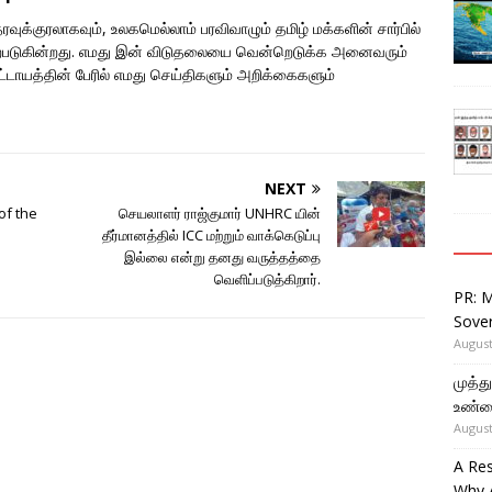
ுக்குரலாகவும், உலகமெல்லாம் பரவிவாழும் தமிழ் மக்களின் சார்பில்
படுகின்றது. எமது இன் விடுதலையை வென்றெடுக்க அனைவரும்
ாயத்தின் பேரில் எமது செய்திகளும் அறிக்கைகளும்
NEXT
of the
செயலாளர் ராஜ்குமார் UNHRC யின்
தீர்மானத்தில் ICC மற்றும் வாக்கெடுப்பு
இல்லை என்று தனது வருத்தத்தை
வெளிப்படுத்கிறார்.
PR: 
Sover
August
முத்
உண்ம
August
A Re
Why 