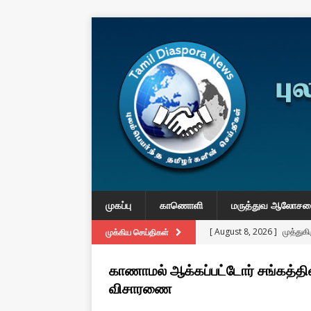
முகப்பு
காணொளி
மருத்துவ ஆலோச
[ August 8, 2026 ]
முத்து
முக்கிய செய்திகள்
கதையா”?
IMPORTANT
காணாமல் ஆக்கப்பட்டோர் சங்கத்தின
[ August 3, 2026 ]
A Resp
விசாரணை
Reconsider Tamil Soverei