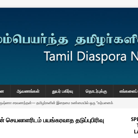
னை
ஆவணங்கள்
துயர் பகிர்வு
தொடர்புக்கு
எங்களைப் 
கிருஷ்ணா சரவணந்தன்— தமிழர்களின் இறைமை உண்மையில் ஒரு “கற்பனைக்
் செயலாளரிடம் பயங்கரவாத தடுப்புபிரிவு
SP
onse to Professor Jonathan Goodhand: Why Academics Must
L
gnty
IMPORTANT