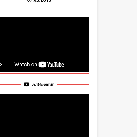
காணொளி