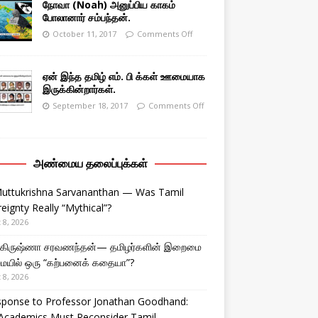
நோவா (Noah) அனுப்பிய காகம்
போலானார் சம்பந்தன்.
October 11, 2017
Comments Off
ஏன் இந்த தமிழ் எம். பி க்கள் ஊமையாக
இருக்கின்றார்கள்.
September 18, 2017
Comments Off
அண்மைய தலைப்புக்கள்
Muttukrishna Sarvananthan — Was Tamil
eignty Really “Mythical”?
 8, 2026
துகிருஷ்ணா சரவணந்தன்— தமிழர்களின் இறைமை
ையில் ஒரு “கற்பனைக் கதையா”?
 8, 2026
sponse to Professor Jonathan Goodhand:
Academics Must Reconsider Tamil