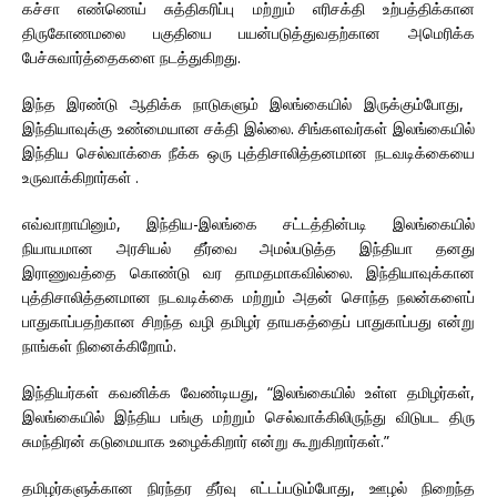
கச்சா எண்ணெய் சுத்திகரிப்பு மற்றும் எரிசக்தி உற்பத்திக்கான
திருகோணமலை பகுதியை பயன்படுத்துவதற்கான அமெரிக்க
பேச்சுவார்த்தைகளை நடத்துகிறது.
இந்த இரண்டு ஆதிக்க நாடுகளும் இலங்கையில் இருக்கும்போது, ​​
இந்தியாவுக்கு உண்மையான சக்தி இல்லை. சிங்களவர்கள் இலங்கையில்
இந்திய செல்வாக்கை நீக்க ஒரு புத்திசாலித்தனமான நடவடிக்கையை
உருவாக்கிறார்கள் .
எவ்வாறாயினும், இந்திய-இலங்கை சட்டத்தின்படி இலங்கையில்
நியாயமான அரசியல் தீர்வை அமல்படுத்த இந்தியா தனது
இராணுவத்தை கொண்டு வர தாமதமாகவில்லை. இந்தியாவுக்கான
புத்திசாலித்தனமான நடவடிக்கை மற்றும் அதன் சொந்த நலன்களைப்
பாதுகாப்பதற்கான சிறந்த வழி தமிழர் தாயகத்தைப் பாதுகாப்பது என்று
நாங்கள் நினைக்கிறோம்.
இந்தியர்கள் கவனிக்க வேண்டியது, “இலங்கையில் உள்ள தமிழர்கள்,
இலங்கையில் இந்திய பங்கு மற்றும் செல்வாக்கிலிருந்து விடுபட திரு
சுமந்திரன் கடுமையாக உழைக்கிறார் என்று கூறுகிறார்கள்.”
தமிழர்களுக்கான நிரந்தர தீர்வு எட்டப்படும்போது, ​​ஊழல் நிறைந்த