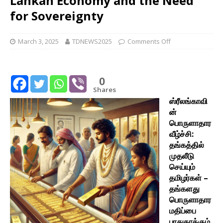
Lankan Economy and the Need
for Sovereignty
March 3, 2025
TDNEWS2025
Comments Off
0
Shares
ஸ்ரீலங்காவி
ன்
பொருளாதார
வீழ்ச்சி:
தங்கத்தில்
முதலீடு
செய்யும்
தமிழர்கள் –
தங்களது
பொருளாதார
மதிப்பை
பாதுகாக்கும்