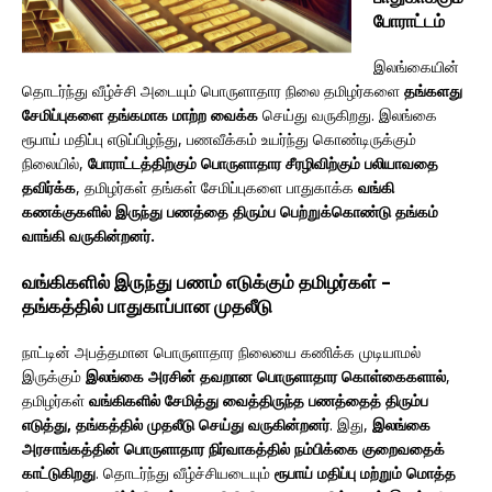
போராட்டம்
இலங்கையின்
தொடர்ந்து வீழ்ச்சி அடையும் பொருளாதார நிலை தமிழர்களை
தங்களது
சேமிப்புகளை தங்கமாக மாற்ற வைக்க
செய்து வருகிறது. இலங்கை
ரூபாய் மதிப்பு எடுப்பிழந்து, பணவீக்கம் உயர்ந்து கொண்டிருக்கும்
நிலையில்,
போராட்டத்திற்கும் பொருளாதார சீரழிவிற்கும் பலியாவதை
தவிர்க்க
, தமிழர்கள் தங்கள் சேமிப்புகளை பாதுகாக்க
வங்கி
கணக்குகளில் இருந்து பணத்தை திரும்ப பெற்றுக்கொண்டு தங்கம்
வாங்கி வருகின்றனர்.
வங்கிகளில் இருந்து பணம் எடுக்கும் தமிழர்கள் –
தங்கத்தில் பாதுகாப்பான முதலீடு
நாட்டின் அபத்தமான பொருளாதார நிலையை கணிக்க முடியாமல்
இருக்கும்
இலங்கை அரசின் தவறான பொருளாதார கொள்கைகளால்
,
தமிழர்கள்
வங்கிகளில் சேமித்து வைத்திருந்த பணத்தைத் திரும்ப
எடுத்து, தங்கத்தில் முதலீடு செய்து வருகின்றனர்
. இது,
இலங்கை
அரசாங்கத்தின் பொருளாதார நிர்வாகத்தில் நம்பிக்கை குறைவதைக்
காட்டுகிறது
. தொடர்ந்து வீழ்ச்சியடையும்
ரூபாய் மதிப்பு மற்றும் மொத்த