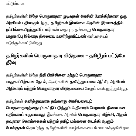
பட்டுள்ளன.
தமிழர்களின்
இந்த பொருளாதார முடிவுகள் அரசின் போக்கிற்கான ஒரு
அரசியல் பதிலாகும்
. இது,
தமிழர்கள் இலங்கை அரசின் நிர்வாகத்தில்
நம்பிக்கையிழந்துவிட்டனர்
என்பதையும், தங்களது
பொருளாதார
பாதுகாப்பு இல்லாத நிலையை உணர்ந்துவிட்டனர்
என்பதையும்
எடுத்துக்காட்டுகிறது.
தமிழர்களின் பொருளாதார விடுதலை – தமிழீழம் மட்டுமே
தீர்வு
தமிழர்களின் இந்த
நிதி பிரச்சினை மற்றும் பொருளாதார
பாதுகாப்பிற்கான தேடல்
, அவர்களின்
தனித்துவமான ஆட்சி, அரசியல்
அதிகாரம் மற்றும் பொருளாதார விடுதலையை
மேலும் வலியுறுத்துகிறது.
தமிழர்கள்
தனித்துவமாக தங்களது அரசியலையும்
பொருளாதாரத்தையும் கட்டுப்படுத்தும் அதிகாரம் பெறாமல்
,
நிலையான
எதிர்காலம் உருவாகாது
. இலங்கை அரசின்
பொருளாதார வீழ்ச்சி, அதன்
தவறான கொள்கைகள் மற்றும் தமிழ் மக்களை அடக்கி ஆளும்
போக்குகள்
தொடர்ந்து தமிழர்களின் வாழ்க்கையை மோசமாக்குகின்றன.