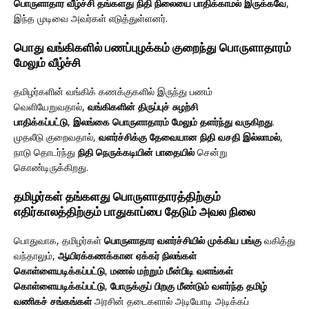
பொருளாதார வீழ்ச்சி தங்களது நிதி நிலையை பாதிக்காமல் இருக்கவே
,
இந்த முடிவை அவர்கள் எடுத்துள்ளனர்.
பொது வங்கிகளில் பணப்புழக்கம் குறைந்து பொருளாதாரம்
மேலும் வீழ்ச்சி
தமிழர்களின் வங்கிக் கணக்குகளில் இருந்து பணம்
வெளியேறுவதால்,
வங்கிகளின் திருப்புச் சுழற்சி
பாதிக்கப்பட்டு
,
இலங்கை பொருளாதாரம் மேலும் தளர்ந்து வருகிறது
.
முதலீடு குறைவதால்,
வளர்ச்சிக்கு தேவையான நிதி வசதி இல்லாமல்
,
நாடு தொடர்ந்து
நிதி நெருக்கடியின் பாதையில்
சென்று
கொண்டிருக்கிறது.
தமிழர்கள் தங்களது பொருளாதாரத்திற்கும்
எதிர்காலத்திற்கும் பாதுகாப்பை தேடும் அவல நிலை
பொதுவாக, தமிழர்கள்
பொருளாதார வளர்ச்சியில் முக்கிய பங்கு
வகித்து
வந்தாலும்,
ஆயிரக்கணக்கான ஏக்கர் நிலங்கள்
கொள்ளையடிக்கப்பட்டு
,
மணல் மற்றும் மீன்பிடி வளங்கள்
கொள்ளையடிக்கப்பட்டு
,
போருக்குப் பிறகு மீண்டும் வளர்ந்த தமிழ்
வணிகச் சங்கங்கள்
அரசின் தடைகளால் அடியோடி அடிக்கப்