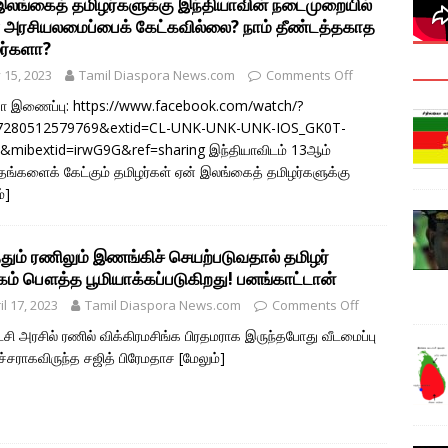
இலங்கைத் தமிழர்களுக்கு இந்தியாவின் நடைமுறையில்
 அரசியலமைப்பைக் கேட்கவில்லை? நாம் தீண்டத்தகாத
ர்களா?
y 15, 2023
Tamil Diaspora News.com
Comments Off
ோ இணைப்பு: https://www.facebook.com/watch/?
7280512579769&extid=CL-UNK-UNK-UNK-IOS_GK0T-
mibextid=irwG9G&ref=sharing இந்தியாவிடம் 13ஆம்
்தங்களைக் கேட்கும் தமிழர்கள் ஏன் இலங்கைத் தமிழர்களுக்கு
்]
்தும் ரணிலும் இணங்கிச் செயற்படுவதால் தமிழர்
ம் பௌத்த பூமியாக்கப்படுகிறது! பனங்காட்டான்
il 17, 2023
Tamil Diaspora News.com
Comments Off
ட்சி அரசில் ரணில் விக்கிரமசிங்க பிரதமராக இருந்தபோது வீடமைப்பு
சராகவிருந்த சஜித் பிரேமதாச
[மேலும்]