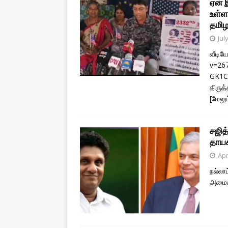
ஏன் 
உள்ள
தமிழ
Jul
வீடிய
v=26
GK1C&
திருத
[மேலும
சஜித
தாயக
Apr
நல்லா
அமைச்