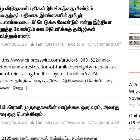
ீழ விடுதலைப் புலிகள் இயக்கத்தை மீண்டும்
வுவதற்குப் பதிலாக இலங்கையில் தமிழர்
ாண்மையை மீட்டெடுக்க வேண்டும் என்று இந்தியா
ுறுத்த வேண்டும் என அமெரிக்கத் தமிழர்கள்
வித்துள்ளனர்.
ruary 28, 2023
Tamil Diaspora News.com
Comments Off
 https://www.einpresswire.com/article/618631622/india-
d-demand-a-restoration-of-tamil-sovereignty-in-sri-lanka-
ad-of-reinstalling-the-ltte-says-us-tamils சமீபத்தில்
க்கான தமிழர்கள் ஒரு பத்திரிகை அறிக்கையை வெளியிட்டனர்,
A Re
சீனவை
[மேலும்]
Why 
Sover
August
்பேரொளி முருகதாசனின் வாழ்க்கை ஒரு வரம், அவரது
வு ஒரு பொக்கிஷம்
Obitu
ruary 15, 2023
Tamil Diaspora News.com
Comments Off
(195
August
 2185வது நாள், காணாமல் ஆக்கப்பட்ட குழந்தைகளை
Comm