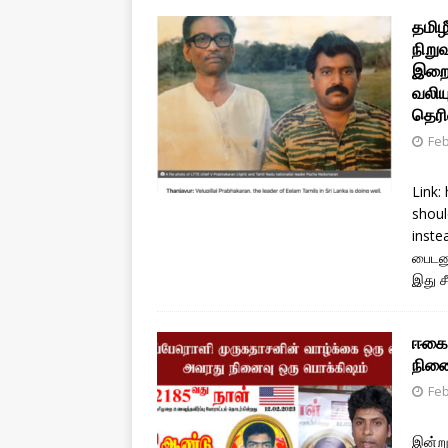
தமிழ
நிறு
இறைய
வலிய
தெரி
Feb
Link:
shoul
inste
பைடனு
இது 
ஈகைப
நினை
Feb
இன்று