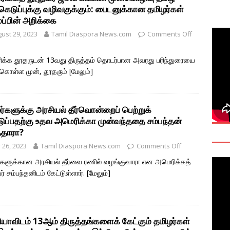
கெடுப்புக்கு வழிவகுக்கும்: பைடனுக்கான தமிழர்கள்
deo: Fact Check on Dr. Devanesan Nesiah’s Remarks
்பின் அறிக்கை
ust 29, 2023
Tamil Diaspora News.com
Comments Off
களுக்கான சர்வதேச அரசியல் தீர்வின் அவசியத்தை மகா சங்க மாநாடு
க்க தூதருடன் 13வது திருத்தம் தொடர்பான அவரது பரிந்துரையை
TANT
க்கொள்ள முன், தூதரும்
[மேலும்]
onse to Professor Jonathan Goodhand: Why Academics Must
gnty
IMPORTANT
ர்களுக்கு அரசியல் தீர்வொன்றைப் பெற்றுக்
ப்பதற்கு உதவ அமெரிக்கா முன்வந்ததை சம்பந்தன்
்தாரா?
y 26, 2023
Tamil Diaspora News.com
Comments Off
்களுக்கான அரசியல் தீர்வை ரணில் வழங்குவாரா என அமெரிக்கத்
ர் சம்பந்தனிடம் கேட்டுள்ளார்.
[மேலும்]
ியாவிடம் 13ஆம் திருத்தங்களைக் கேட்கும் தமிழர்கள்