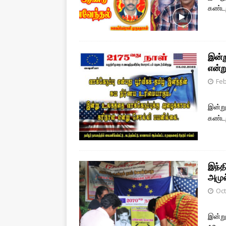
கண்டற
இன்ற
என்ற
Feb
இன்று
கண்டற
இந்த
அமுல
Oct
இன்று