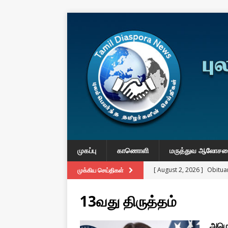
முகப்பு
காணொளி
மருத்துவ ஆலோச
[ August 2, 2026 ]
Obituar
முக்கிய செய்திகள்
Massachusetts
துயர் பகிர
13வது திருத்தம்
[ August 2, 2026 ]
Common
IMPORTANT
அமெர