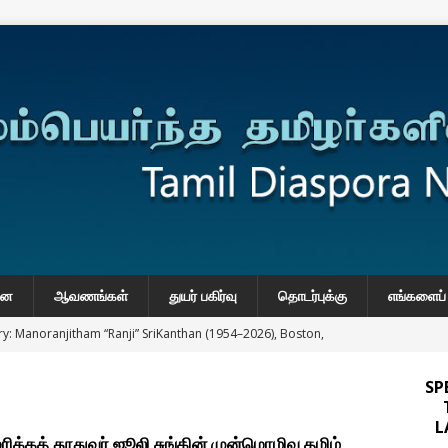
னை
ஆவணங்கள்
துயர் பகிர்வு
தொடர்புக்கு
எங்களைப் 
y: Manoranjitham “Ranji” SriKanthan (1954–2026), Boston,
்வு
SP
 Daily Habits That May Increase Colon Cancer Risk
L
ிக்கத் தூதுவர் ஜூலி சுங்கின் முன்மொழிவு தமிழ்