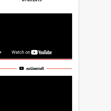
காணொளி