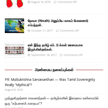
August 14, 2018
Comments Off
நோவா (Noah) அனுப்பிய காகம் போலானார்
சம்பந்தன்.
October 11, 2017
Comments Off
ஏன் இந்த தமிழ் எம். பி க்கள் ஊமையாக
இருக்கின்றார்கள்.
September 18, 2017
Comments Off
அண்மைய தலைப்புக்கள்
PR: Muttukrishna Sarvananthan — Was Tamil Sovereignty
Really “Mythical”?
August 8, 2026
முத்துகிருஷ்ணா சரவணந்தன்— தமிழர்களின் இறைமை உண்மையில்
ஒரு “கற்பனைக் கதையா”?