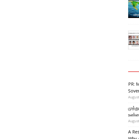
PR: 
Sover
August
முத்
உண்ம
August
A Re
Why 