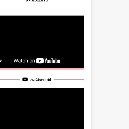
காணொளி