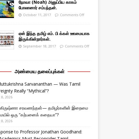
நோவா (Noah) அனுப்பிய காகம்
போலானார் சம்பந்தன்.
October 11, 2017
Comments Off
ஏன் இந்த தமிழ் எம். பி க்கள் ஊமையாக
இருக்கின்றார்கள்.
September 18, 2017
Comments Off
அண்மைய தலைப்புக்கள்
Muttukrishna Sarvananthan — Was Tamil
eignty Really “Mythical”?
 8, 2026
துகிருஷ்ணா சரவணந்தன்— தமிழர்களின் இறைமை
ையில் ஒரு “கற்பனைக் கதையா”?
 8, 2026
sponse to Professor Jonathan Goodhand:
Academics Must Reconsider Tamil