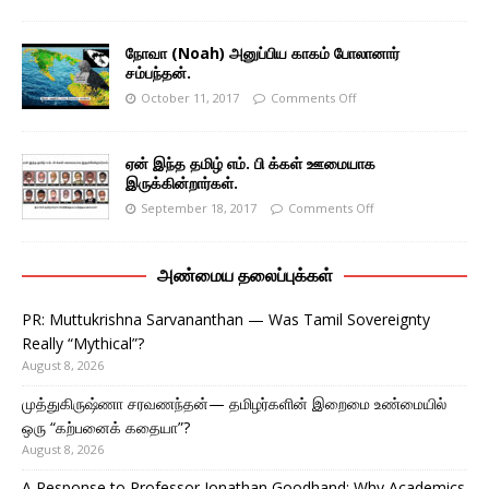
நோவா (Noah) அனுப்பிய காகம் போலானார்
சம்பந்தன்.
October 11, 2017
Comments Off
ஏன் இந்த தமிழ் எம். பி க்கள் ஊமையாக
இருக்கின்றார்கள்.
September 18, 2017
Comments Off
அண்மைய தலைப்புக்கள்
PR: Muttukrishna Sarvananthan — Was Tamil Sovereignty
Really “Mythical”?
August 8, 2026
முத்துகிருஷ்ணா சரவணந்தன்— தமிழர்களின் இறைமை உண்மையில்
ஒரு “கற்பனைக் கதையா”?
August 8, 2026
A Response to Professor Jonathan Goodhand: Why Academics