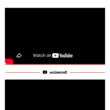
காணொளி