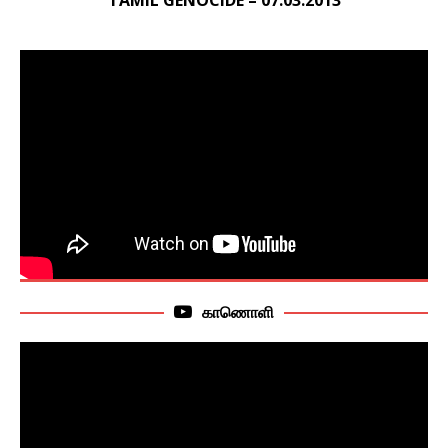
காணொளி