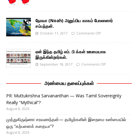
நோவா (Noah) அனுப்பிய காகம் போலானார்
சம்பந்தன்.
October 11, 2017
Comments Off
ஏன் இந்த தமிழ் எம். பி க்கள் ஊமையாக
இருக்கின்றார்கள்.
September 18, 2017
Comments Off
அண்மைய தலைப்புக்கள்
PR: Muttukrishna Sarvananthan — Was Tamil Sovereignty
Really “Mythical”?
August 8, 2026
முத்துகிருஷ்ணா சரவணந்தன்— தமிழர்களின் இறைமை உண்மையில்
ஒரு “கற்பனைக் கதையா”?
August 8, 2026