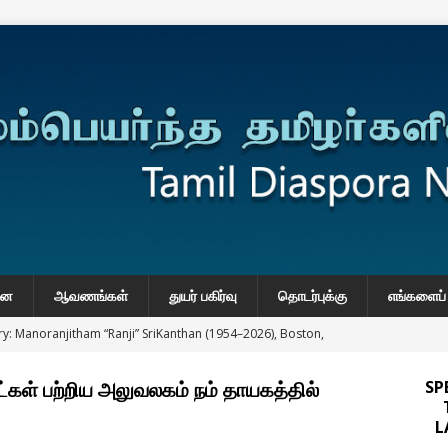
னை
ஆவணங்கள்
துயர் பகிர்வு
தொடர்புக்கு
எங்களைப் 
y: Manoranjitham “Ranji” SriKanthan (1954–2026), Boston,
்வு
ள் பற்றிய அலுவலகம் நம் தாயகத்தில்
SP
 Daily Habits That May Increase Colon Cancer Risk
L