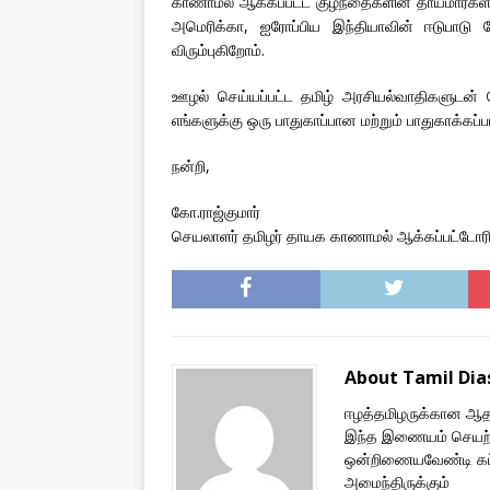
காணாமல் ஆக்கப்பட்ட குழந்தைகளின் தாய்மார்கள
அமெரிக்கா, ஐரோப்பிய இந்தியாவின் ஈடுபாடு 
விரும்புகிறோம்.
ஊழல் செய்யப்பட்ட தமிழ் அரசியல்வாதிகளுடன் ச
எங்களுக்கு ஒரு பாதுகாப்பான மற்றும் பாதுகாக்கப
நன்றி,
கோ.ராஜ்குமார்
செயலாளர் தமிழர் தாயக காணாமல் ஆக்கப்பட்டோரி
About Tamil Di
ஈழத்தமிழருக்கான ஆதரவ
இந்த இணையம் செயற்
ஒன்றிணையவேண்டி கட்ட
அமைந்திருக்கும்