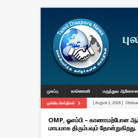
முகப்பு
காணொளி
மருத்துவ ஆலோச
[ August 2, 2026 ]
Obituar
முக்கிய செய்திகள்
Massachusetts
துயர் பகிர
OMP, ஓஎம்பி – காணாமற்போன ஆட்க
[ August 2, 2026 ]
Common
மாயமாக திரும்பவும் தோன்றுகிறது.
IMPORTANT