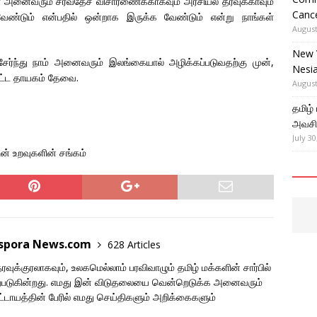
் அனைவரும் சர்வதேச விசாரணைக்காகவும் அரசியல் தீர்வுக்காவும்
Cance
வேண்டும் என்பதில் ஒன்றாக இருக்க வேண்டும் என்று நாங்கள்
August
New 
ேர்ந்து நாம் அனைவரும் இலங்கையால் அழிக்கப்படுவதற்கு முன்,
Nesi
்பட்ட தாயகம் தேவை.
August
தமிழ்
அவசிய
July 30
ன் உறவுகளின் சங்கம்
aspora News.com
628 Articles
ுக்குரலாகவும், உலகமெல்லாம் பரவிவாழும் தமிழ் மக்களின் சார்பில்
படுகின்றது. எமது இன் விடுதலையை வென்றெடுக்க அனைவரும்
ாயத்தின் பேரில் எமது செய்திகளும் அறிக்கைகளும்