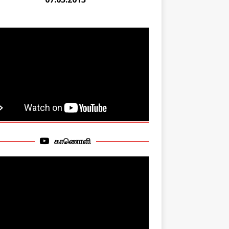
காணொளி