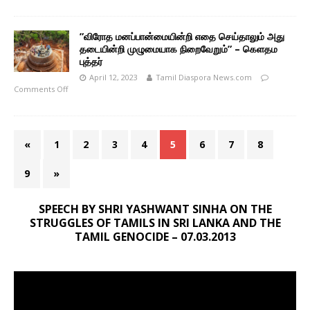
”விரோத மனப்பான்மையின்றி எதை செய்தாலும் அது
தடையின்றி முழுமையாக நிறைவேறும்” – கெளதம
புத்தர்
April 12, 2023
Tamil Diaspora News.com
Comments Off
«
1
2
3
4
5
6
7
8
9
»
SPEECH BY SHRI YASHWANT SINHA ON THE
STRUGGLES OF TAMILS IN SRI LANKA AND THE
TAMIL GENOCIDE – 07.03.2013