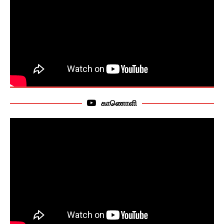
காணொளி