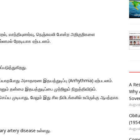
ிணறல், வாந்தியுணர்வு, நெஞ்சுவலி போன்ற அறிகுறிகளை
ல்லாமல் நேரடியாக ஏற்படலாம்.
்படுத்துகிறது.
்யாதபோது அசாதாரண இதயத்துடிப்பு (Arrhythmia) ஏற்படலாம்.
A Re
எனும் தன்மை இதயத்துடிப்பை முற்றிலும் நிறுத்திவிடும்.
Why 
ய்ய முடியாது, மேலும் இது சில நிமிடங்களில் உயிருக்கு ஆபத்தாக
Sover
August
Obitu
(195
August
ary artery disease உள்ளது.
Comm