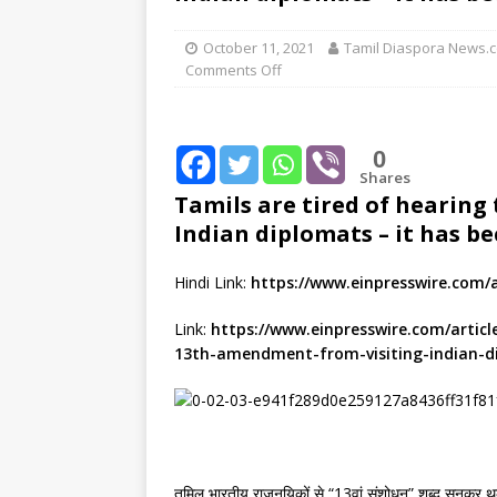
[ August 2, 2026 ]
Common
October 11, 2021
Tamil Diaspora News.
IMPORTANT
Comments Off
[ August 8, 2026 ]
PR: Mu
“Mythical”?
IMPORTAN
0
[ August 8, 2026 ]
முத்து
Shares
Tamils ​​are tired of heari
கதையா”?
IMPORTANT
Indian diplomats – it has b
Hindi Link:
https://www.einpresswire.com/a
Link:
https://www.einpresswire.com/articl
13th-amendment-from-visiting-indian-d
तमिल भारतीय राजनयिकों से “13वां संशोधन” शब्द सुनकर 