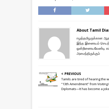
About Tamil Di
ஈழத்தமிழருக்கான ஆதரவ
இந்த இணையம் செயற்
ஒன்றிணையவேண்டி கட்ட
அமைந்திருக்கும்
PREVIOUS
Tamils are tired of hearing the 
“13th Amendment” from Visiting 
Diplomats—It has become a joke