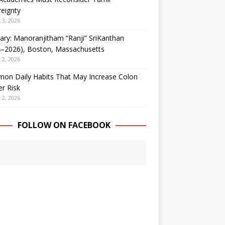
eignty
 3, 2026
ary: Manoranjitham “Ranji” SriKanthan
4–2026), Boston, Massachusetts
 2, 2026
on Daily Habits That May Increase Colon
r Risk
 2, 2026
FOLLOW ON FACEBOOK