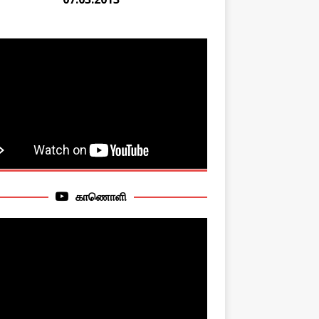
காணொளி