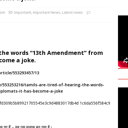
 Daily Habits That May Increase Colon Cancer Risk
com
Important
,
Important News
,
Latest news
ttukrishna Sarvananthan — Was Tamil Sovereignty Really
T
கிருஷ்ணா சரவணந்தன்— தமிழர்களின் இறைமை உண்மையில் ஒரு “கற்பனைக்
ng the words “13th Amendment” from
ecome a joke.
rticle/553293457/13
e/553253216/tamils-are-tired-of-hearing-the-words-
iplomats-it-has-become-a-joke
थक गए हैं – यह एक मजाक बन गया है।