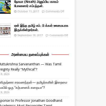
நோவா (Noah) அனுப்பிய காகம்
போலானார் சம்பந்தன்.
October 11, 2017
Comments Off
ஏன் இந்த தமிழ் எம். பி க்கள் ஊமையாக
இருக்கின்றார்கள்.
September 18, 2017
Comments Off
அண்மைய தலைப்புக்கள்
Muttukrishna Sarvananthan — Was Tamil
eignty Really “Mythical”?
 8, 2026
துகிருஷ்ணா சரவணந்தன்— தமிழர்களின் இறைமை
ையில் ஒரு “கற்பனைக் கதையா”?
 8, 2026
sponse to Professor Jonathan Goodhand:
Academics Must Reconsider Tamil