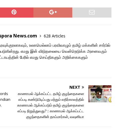
aspora News.com
628 Articles
ுக்குரலாகவும், உலகமெல்லாம் பரவிவாழும் தமிழ் மக்களின் சார்பில்
படுகின்றது. எமது இன் விடுதலையை வென்றெடுக்க அனைவரும்
ாயத்தின் பேரில் எமது செய்திகளும் அறிக்கைகளும்
NEXT
words
காணாமல் ஆக்கப்பட்ட தமிழ் குழந்தைகளை
Indian
எப்படி கண்டுபிடிப்பது மற்றும் எதிர்காலத்தில்
.
காணாமல் ஆக்கப்படும் தமிழ் குழந்தைகளை
எப்படி நிறுத்துவது? :: காணாமல் ஆக்கப்பட்ட
குழந்தைகளின் தாய்மார்கள், வவுனியா