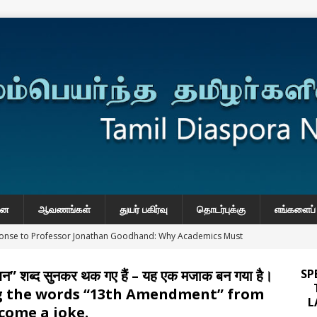
னை
ஆவணங்கள்
துயர் பகிர்வு
தொடர்புக்கு
எங்களைப் 
onse to Professor Jonathan Goodhand: Why Academics Must
gnty
IMPORTANT
धन” शब्द सुनकर थक गए हैं – यह एक मजाक बन गया है।
SP
y: Manoranjitham “Ranji” SriKanthan (1954–2026), Boston,
ring the words “13th Amendment” from
L
்வு
ecome a joke.