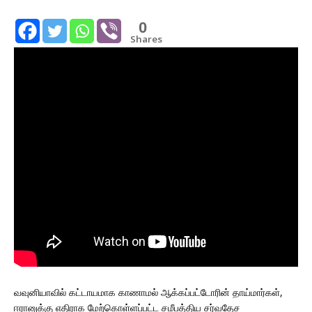
0
Shares
வவுனியாவில் கட்டாயமாக காணாமல் ஆக்கப்பட்டோரின் தாய்மார்கள்,
ஈரானுக்கு எதிராக மேற்கொள்ளப்பட்ட சமீபத்திய சர்வதேச