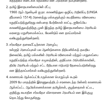
சுதந்திரம் கிடைக்க உதவலாம் என அவர்கள் நம்புகின்றனர்.
தமிழ் இறையாண்மையின் மீட்பு
1960 ஆம் ஆண்டின் ஐ.நா. காலனித்துவ ஒழிப்பு அறிவிப்பு (UNGA
தீர்மானம் 1514) அனைத்து மக்களுக்கும் சுயநிர்ணய உரிமையை
உறுதிப்படுத்துகிறது என்பதை மேற்கோள் காட்டி, ஐரோப்பிய
காலனித்துவத்திற்கு முன் இருந்த தமிழ் இறையாண்மை அரசியல்
வரலாறு மறுசீரமைக்கப்பட வேண்டும் என தாய்மார்கள்
வலியுறுத்துகிறன்றனர்.
சர்வதேச தலையீட்டிற்கான அழைப்பு
உள்ளூர் அமைப்புகள் பல ஆண்டுகளாக நீதியளிக்கத் தவறிய
நிலையில், தமிழ் மக்களின் அரசியல் உரிமைகள் மற்றும் பாதுகாப்பை
உறுதிப்படுத்த சர்வதேச சமூகத்தின், குறிப்பாக அமெரிக்காவின்,
தீவிர அரசியல் மற்றும் சட்ட ரீதியான ஈடுபாடு தேவைப்படுகின்றது
என இத்தாய்மார்கள் வலியுறுத்துகின்றனர்.
காணாமல் ஆக்கப்பட்டோருக்கான பொறுப்புக் கூறல்
2009 மே மாதத்தில் இராணுவத்திடம் சரணடைந்த பின்னர் காணாமல்
ஆக்கப்பட்ட ஆயிரக்கணக்கான தமிழர்கள், குழந்தைகள் உட்பட,
குறித்து சுயாதீன சர்வதேச விசாரணை அவசியம் என இக்குழு
தொடர்ந்து கோருகிறது.