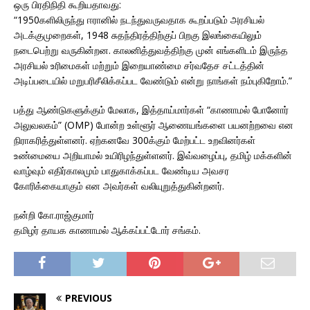
ஒரு பிரதிநிதி கூறியதாவது:
“1950களிலிருந்து ஈரானில் நடந்துவருவதாக கூறப்படும் அரசியல்
அடக்குமுறைகள், 1948 சுதந்திரத்திற்குப் பிறகு இலங்கையிலும்
நடைபெற்று வருகின்றன. காலனித்துவத்திற்கு முன் எங்களிடம் இருந்த
அரசியல் உரிமைகள் மற்றும் இறையாண்மை சர்வதேச சட்டத்தின்
அடிப்படையில் மறுபரிசீலிக்கப்பட வேண்டும் என்று நாங்கள் நம்புகிறோம்.”
பத்து ஆண்டுகளுக்கும் மேலாக, இத்தாய்மார்கள் “காணாமல் போனோர்
அலுவலகம்” (OMP) போன்ற உள்ளூர் ஆணையங்களை பயனற்றவை என
நிராகரித்துள்ளனர். ஏற்கனவே 300க்கும் மேற்பட்ட உறவினர்கள்
உண்மையை அறியாமல் உயிரிழந்துள்ளனர். இவ்வழைப்பு, தமிழ் மக்களின்
வாழ்வும் எதிர்காலமும் பாதுகாக்கப்பட வேண்டிய அவசர
கோரிக்கையாகும் என அவர்கள் வலியுறுத்துகின்றனர்.
நன்றி கோ.ராஜ்குமார்
தமிழர் தாயக காணாமல் ஆக்கப்பட்டோர் சங்கம்.
PREVIOUS