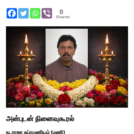
0
Shares
அன்புடன் நினைவுகூரல்
நடராஜா சுப்ரமணியம் (மணி)