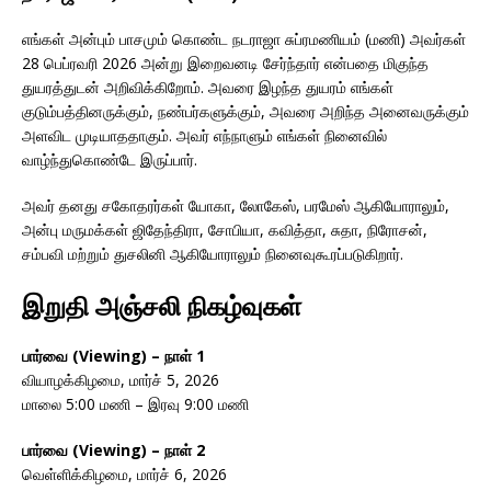
எங்கள் அன்பும் பாசமும் கொண்ட நடராஜா சுப்ரமணியம் (மணி) அவர்கள்
28 பெப்ரவரி 2026 அன்று இறைவனடி சேர்ந்தார் என்பதை மிகுந்த
துயரத்துடன் அறிவிக்கிறோம். அவரை இழந்த துயரம் எங்கள்
குடும்பத்தினருக்கும், நண்பர்களுக்கும், அவரை அறிந்த அனைவருக்கும்
அளவிட முடியாததாகும். அவர் எந்நாளும் எங்கள் நினைவில்
வாழ்ந்துகொண்டே இருப்பார்.
அவர் தனது சகோதரர்கள் யோகா, லோகேஸ், பரமேஸ் ஆகியோராலும்,
அன்பு மருமக்கள் ஜிதேந்திரா, சோபியா, கவித்தா, சுதா, நிரோசன்,
சம்பவி மற்றும் துசலினி ஆகியோராலும் நினைவுகூரப்படுகிறார்.
இறுதி அஞ்சலி நிகழ்வுகள்
பார்வை (Viewing) – நாள் 1
வியாழக்கிழமை, மார்ச் 5, 2026
மாலை 5:00 மணி – இரவு 9:00 மணி
பார்வை (Viewing) – நாள் 2
வெள்ளிக்கிழமை, மார்ச் 6, 2026