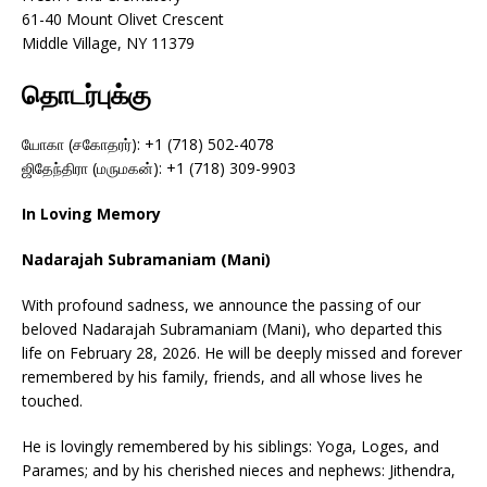
61-40 Mount Olivet Crescent
Middle Village, NY 11379
தொடர்புக்கு
யோகா (சகோதரர்): +1 (718) 502-4078
ஜிதேந்திரா (மருமகன்): +1 (718) 309-9903
In Loving Memory
Nadarajah Subramaniam (Mani)
With profound sadness, we announce the passing of our
beloved Nadarajah Subramaniam (Mani), who departed this
life on February 28, 2026. He will be deeply missed and forever
remembered by his family, friends, and all whose lives he
touched.
He is lovingly remembered by his siblings: Yoga, Loges, and
Parames; and by his cherished nieces and nephews: Jithendra,