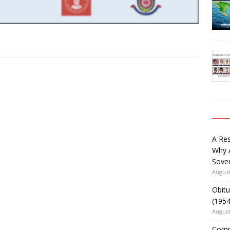
A Re
Why 
Sover
August
Obitu
(195
August
Comm