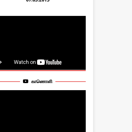
காணொளி