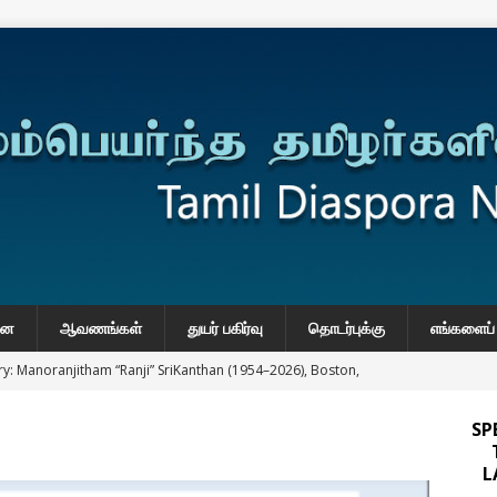
னை
ஆவணங்கள்
துயர் பகிர்வு
தொடர்புக்கு
எங்களைப் 
y: Manoranjitham “Ranji” SriKanthan (1954–2026), Boston,
்வு
SP
 Daily Habits That May Increase Colon Cancer Risk
L