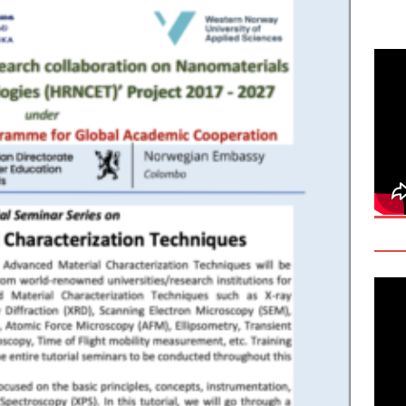
deo: Fact Check on Dr. Devanesan Nesiah’s Remarks
களுக்கான சர்வதேச அரசியல் தீர்வின் அவசியத்தை மகா சங்க மாநாடு
TANT
onse to Professor Jonathan Goodhand: Why Academics Must
gnty
IMPORTANT