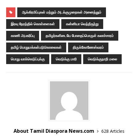
ஆக்கிரமிப்புகள் மற்றும் அடக்குமுறைகள் அனைத்தும்
இரவு நேரத்தில் கொள்ளைகள்
கன்னியா வெந்நீரூற்று
காணி அபகரிப்பு
தமிழர்களிடையே போதைப்பொருள் கலாச்சாரம்
தமிழ் பொதுமக்கள்படுகொலைகள்
திருக்கோணேஸ்வரம்
பொது வாக்கெடுப்புக்கு
வெடுக்கு மாரி
வெடுக்குநாறி மலை
About Tamil Diaspora News.com
628 Articles