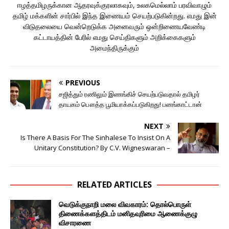
ஈழத்தமிழருக்கான ஆதரவுக்குரலாகவும், உலகமெல்லாம் பரவிவாழும்
தமிழ் மக்களின் சார்பில் இந்த இணையம் செயற்படுகின்றது. எமது இன்
விடுதலையை வென்றெடுக்க அனைவரும் ஒன்றிணையவேண்டி
கட்டாயத்தின் பேரில் எமது செய்திகளும் அறிக்கைகளும்
அமைந்திருக்கும்
PREVIOUS
சஜித்தும் ரணிலும் இணங்கிச் செயற்படுவதால் தமிழர்
தாயகம் பௌத்த பூமியாக்கப்படுகிறது! பனங்காட்டான்
NEXT
Is There A Basis For The Sinhalese To Insist On A
Unitary Constitution? By C.V. Wigneswaran –
RELATED ARTICLES
வெடுக்குநாறி மலை விவகாரம்: தொல்பொருள்
திணைக்களத்திடம் மனிதவுரிமை ஆணைக்குழு
விசாரணை