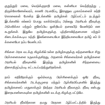
குறுந்தூர் மலை, வெடுக்குநாறி மலை, கன்னியா வெந்நீரூற்று ,
திருக்கோணேஸ்வரம், காணி அபகரிப்பு, இராணுவ முகாம்களைச் சுற்றி
கொலைகள் போன்ற இடங்களில் தமிழர்கள் ஆர்ப்பாட்டம் நடத்தும்
இடங்களில் எல்லாம் பொது வாக்கெடுப்பு அல்லது அரசியல் தீர்வுக்கு
அமெரிக்கா மற்றும் ஐரோப்பிய ஒன்றியம் தலையீடு வேண்டும் என
கூறுங்கள். இதுவே தமிழர்களுக்கு புத்திசாலித்தனமான மற்றும்
கிடைக்கக்கூடிய உத்தி. இலங்கையையோ இந்தியாவையோ தமிழ் எம் பி
க்களையோ நம்ப வேண்டாம்.
சிங்கள அரசு வடக்கு கிழக்கில் உள்ள தமிழர்களுக்கு எத்தனையோ சிறு
பிரச்சனைகளை உருவாக்குகிறது, அதனால் சிங்களவர்கள் தமிழர்களை
அரசியல் தீர்வுகளில் இருந்து தமிழர்களின் சிந்தனையை
திசைதிருப்பும்படி கட்டாயப்படுத்துகிறார்கள்.
நாம் எதிர்நோக்கும் ஒவ்வொரு பிரச்சினைக்கும் ஒரே தீர்வு,
சிங்களவர்களின் அடக்குமுறை மற்றும் ஆக்கிரமிப்புகளில் இருந்து
தமிழர்களைப் பாதுகாக்கும் நிரந்தர அரசியல் தீர்வாகும். தீர்வு என்பது
இறையாண்மையுள்ள தமிழர்களின் வடக்கு கிழக்கு மட்டுமே.
அரசியல் தீர்விற்கான தமது பிரதான ஆர்ப்பாட்டத்தில் இருந்து