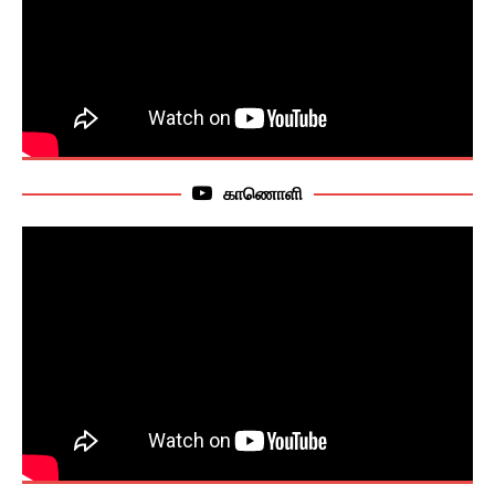
காணொளி