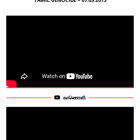
காணொளி