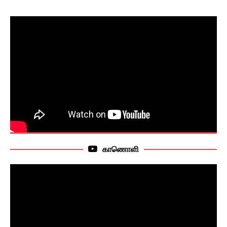
காணொளி