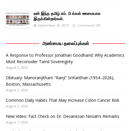
ஏன் இந்த தமிழ் எம். பி க்கள் ஊமையாக
இருக்கின்றார்கள்.
September 18, 2017
Comments Off
அண்மைய தலைப்புக்கள்
A Response to Professor Jonathan Goodhand: Why Academics
Must Reconsider Tamil Sovereignty
August 3, 2026
Obituary: Manoranjitham “Ranji” SriKanthan (1954–2026),
Boston, Massachusetts
August 2, 2026
Common Daily Habits That May Increase Colon Cancer Risk
August 2, 2026
New Video: Fact Check on Dr. Devanesan Nesiah’s Remarks
August 1, 2026