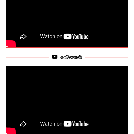
காணொளி