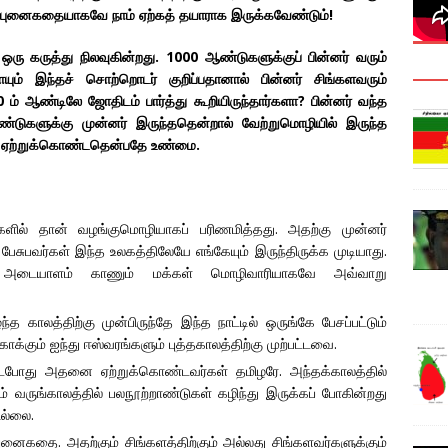
் புனைகதையாகவே நாம் ஏற்கத் தயாராக இருக்கவேண்டும்!
ஒரு கருத்து நிலவுகின்றது. 1000 ஆண்டுகளுக்குப் பின்னர் வரும்
ும் இந்தச் சொற்றொடர் குறிப்பதானால் பின்னர் சிங்களவரும்
ம் ஆண்டிலே ஜோதிடம் பார்த்து கூறியிருந்தார்களா? பின்னர் வந்த
டுகளுக்கு முன்னர் இருந்ததென்றால் வேற்றுமொழியில் இருந்த
 ஏற்றுக்கொண்டதென்பதே உண்மை.
ுகளில் தான் வழங்குமொழியாகப் பரிணமித்தது. அதற்கு முன்னர்
பேசுபவர்கள் இந்த உலகத்திலேயே எங்கேயும் இருந்திருக்க முடியாது.
் அடையாளம் காணும் மக்கள் மொழிவாரியாகவே அவ்வாறு
ந்த காலத்திற்கு முன்பிருந்தே இந்த நாட்டில் ஒருங்கே பேசப்பட்டும்
 காக்கும் ஐந்து ஈஸ்வரங்களும் புத்தகாலத்திற்கு முற்பட்டவை.
்டபோது அதனை ஏற்றுக்கொண்டவர்கள் தமிழரே. அந்தக்காலத்தில்
வருங்காலத்தில் பலநூற்றாண்டுகள் கழிந்து இருக்கப் போகின்றது
ில்லை.
ுனைகதை. அதற்கும் சிங்களத்திற்கும் அல்லது சிங்களவர்களுக்கும்