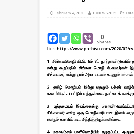
[ August 1, 2026 ]
New Vi
February 4, 2020
TDNEWS2025
Late
IMPORTANT
[ July 30, 2026 ]
தமிழ் மக்
0
வலியுறுத்துகிறது
IMPOR
Shares
[ August 3, 2026 ]
A Resp
Link:
https://www.pathivu.com/2020/02/cv
Reconsider Tamil Soverei
1. சிங்களமொழி கி.பி. 6ம் 7ம் நூற்றாண்டுகளில்
என்று கூறப்படும் சிங்கள மொழி பேசுபவர்கள் இ
சிங்களவர் என்று நாம் அடையாளம் காணும் மக்கள
2. தமிழ் மொழியும் இந்து மதமும் புத்தர் வாழ்ந்
கடைப்பிடிக்கப்பட்டும் வந்துள்ளன. நாட்டைக் காக்கு
3. புத்தசமயம் இலங்கைக்கு கொண்டுவரப்பட்ட
சிங்களவர் என்ற ஒரு மொழிவாரியான இனம் வருங்க
எவரும் கனவில் கூட சிந்தித்திருக்கவில்லை.
4. மகாவம்சம் பாளிமொழியில் எழுதப்பட்ட ஒருபு