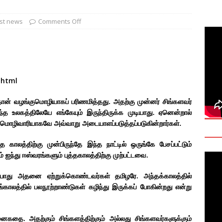
deo: Fact Check on Dr. Devanesan Nesiah’s Remarks
st news
Comments Off
களுக்கான சர்வதேச அரசியல் தீர்வின் அவசியத்தை மகா சங்க மாநாடு
TANT
onse to Professor Jonathan Goodhand: Why Academics Must
.html
gnty
IMPORTANT
 தான் வழங்குமொழியாகப் பரிணமித்தது. அதற்கு முன்னர் சிங்களவர்
ந்த உலகத்திலேயே எங்கேயும் இருந்திருக்க முடியாது. ஏனென்றால்
் மொழிவாரியாகவே அவ்வாறு அடையாளப்படுத்தப்படுகின்றார்கள்.
த காலத்திற்கு முன்பிருந்தே இந்த நாட்டில் ஒருங்கே பேசப்பட்டும்
ம் ஐந்து ஈஸ்வரங்களும் புத்தகாலத்திற்கு முற்பட்டவை.
போது அதனை ஏற்றுக்கொண்டவர்கள் தமிழரே. அந்தக்காலத்தில்
ாலத்தில் பலநூற்றாண்டுகள் கழிந்து இருக்கப் போகின்றது என்று
னைகதை. அதற்கும் சிங்களத்திற்கும் அல்லது சிங்களவர்களுக்கும்