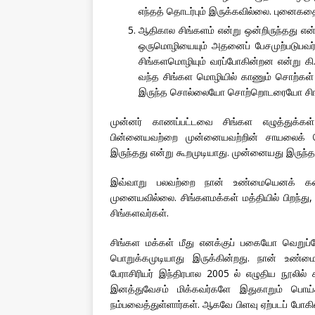
எந்தத் தொடர்பும் இருக்கவில்லை. புனைக
ஆதிகால சிங்களம் என்று ஒன்றிருந்தது என்
ஒருமொழியையும் அதனைப் பேசமுற்படுபவர்க
சிங்களமொழியும் வரப்போகின்றன என்று கி.ம
வந்த சிங்கள மொழியில் காணும் சொற்கள்
இருந்த சொல்லையோ சொற்றொடரையோ சிங்க
முன்னர் காணப்பட்டவை சிங்கள எழுத்துக்கள
பின்னையவற்றை முன்னையவற்றின் சாயலைக் கொ
இருந்தது என்று கூறமுடியாது. முன்னையது இருந்
இவ்வாறு பலவற்றை நான் உண்மையெனக் கண்டு
முனையவில்லை. சிங்களமக்கள் மத்தியில் பிறந்து, 
சிங்களவர்கள்.
சிங்கள மக்கள் மீது எனக்குப் பகையோ வெறு
பொறுக்கமுடியாது இருக்கின்றது. நான் உண்ம
பேராசிரியர் இந்திரபால 2005 ல் எழுதிய நூல
இனத்துவேசம் மிக்கவர்களே இதுகாறும் ப
நம்பவைத்துள்ளார்கள். ஆகவே பிளவு ஏற்படப் போ