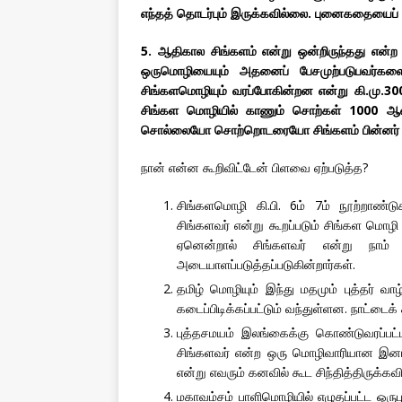
எந்தத் தொடர்பும் இருக்கவில்லை. புனைகதையைப
5. ஆதிகால சிங்களம் என்று ஒன்றிருந்தது என்ற 
ஒருமொழியையும் அதனைப் பேசமுற்படுபவர்களைய
சிங்களமொழியும் வரப்போகின்றன என்று கி.மு.300 
சிங்கள மொழியில் காணும் சொற்கள் 1000 ஆண்
சொல்லையோ சொற்றொடரையோ சிங்களம் பின்னர்
நான் என்ன கூறிவிட்டேன் பிளவை ஏற்படுத்த?
சிங்களமொழி கி.பி. 6ம் 7ம் நூற்றாண்ட
சிங்களவர் என்று கூறப்படும் சிங்கள மொழி 
ஏனென்றால் சிங்களவர் என்று நாம
அடையாளப்படுத்தப்படுகின்றார்கள்.
தமிழ் மொழியும் இந்து மதமும் புத்தர் வாழ்
கடைப்பிடிக்கப்பட்டும் வந்துள்ளன. நாட்டைக்
புத்தசமயம் இலங்கைக்கு கொண்டுவரப்பட
சிங்களவர் என்ற ஒரு மொழிவாரியான இனம் 
என்று எவரும் கனவில் கூட சிந்தித்திருக்கவ
மகாவம்சம் பாளிமொழியில் எழுதப்பட்ட ஒருப