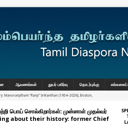
னை
ஆவணங்கள்
துயர் பகிர்வு
தொடர்புக்கு
எங்களைப் 
y: Manoranjitham “Ranji” SriKanthan (1954–2026), Boston,
்வு
ற்றி பொய் சொல்கிறார்கள்: முன்னாள் முதல்வர்
SP
 Daily Habits That May Increase Colon Cancer Risk
ying about their history: former Chief
L