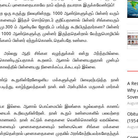
தையைப் புனைகதையாகவே நாம் ஏற்கத் தயாராக இருக்கவேண்டும்!
ற ஒரு கருத்து நிலவுகின்றது. 1000 ஆண்டுகளுக்குப் பின்னர் வரும்
ளையும் இந்தச் சொற்றொடர் குறிப்பதானால் பின்னர் சிங்களவரும்
ு.300 ம் ஆண்டிலே ஜோதிடம் பார்த்து கூறியிருந்தார்களா? பின்னர்
 1000 ஆண்டுகளுக்கு முன்னர் இருந்ததென்றால் வேற்றுமொழியில்
ளம் பின்னர் ஏற்றுக்கொண்டதென்பதே உண்மை.
் அல்லது ஆதி சிங்கள எழுத்துக்கள் என்று அர்த்தமில்லை.
ண்டிருப்பதாகக் கூறலாம். ஆனால் பின்னையதுதான் முன்பும்
தகாலத்தில் பின்னையது நினைக்கப்படக்கூடவும் இல்லை.
 கூறுகின்றேனேஒளிய மக்களுக்குள் பிளவுஏற்படுத்த நான்
A Re
படித்து, வாழ்ந்துவந்தவன் நான். என் அன்புமிக்க மருமகள் மார்கள்
Why 
Sover
August
ப்போ இல்லை. ஆனால் பொய்மையில் இலங்கை உழல்வதைக் காணப்
ையைக் கூறிவருகின்றேன். நான் கூறும் உண்மைகளில் பலவற்றை
Obitu
ில் காணலாம். நான் கட்டுக் கதைகளை வெளிக்கொண்டு வரவில்லை.
(195
ொய்களையும் புனைகதைகளையும் உண்மையென சிங்கள மக்களை
August
கின்றதென்றால் புனைகதைகளை முதலில் அரங்கேற்றியவர்களேதற்குக்
Comm