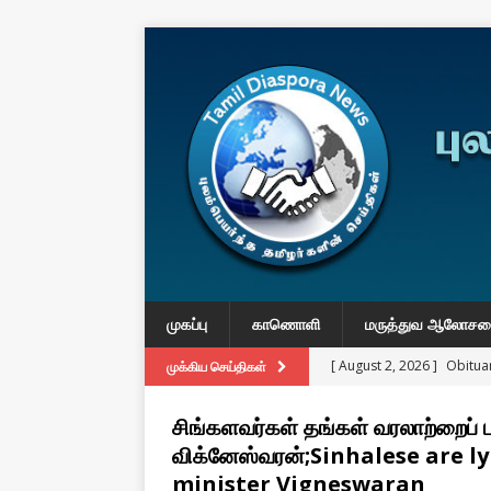
முகப்பு
காணொளி
மருத்துவ ஆலோச
[ August 2, 2026 ]
Obituar
முக்கிய செய்திகள்
Massachusetts
துயர் பகிர
சிங்களவர்கள் தங்கள் வரலாற்றைப் ப
[ August 2, 2026 ]
Common
விக்னேஸ்வரன்;Sinhalese are l
IMPORTANT
minister Vigneswaran