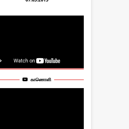
காணொளி