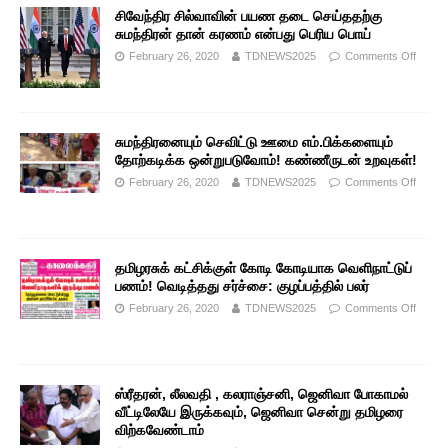
சிவேந்திர சில்வாவின் பயண தடை செய்ததற்கு
சுமந்திரன் தான் கரணம் என்பது பெரிய பொய்
February 26, 2020
TDNEWS2025
Comments Off
சுமந்திரனையும் செவிட்டு ஊமை எம்.பிக்களையும்
தோற்கடிக்க ஒன்றுபடுவோம்! கண்ணீருடன் உறவுகள்!
February 26, 2020
TDNEWS2025
Comments Off
தமிழரசுக் கட்சிக்குள் கோடி கோடியாக வெளிநாட்டுப்
பணம்! வெடித்தது சர்ச்சை: குழப்பத்தில் பலர்
February 26, 2020
TDNEWS2025
Comments Off
ஸ்ரீதரன், லீலவதி , கலராஞ்சனி, ஜெனிவா போகாமல்
வீட்டிலேயே இருக்கவும், ஜெனிவா சென்று தமிழரை
விற்கவேண்டாம்