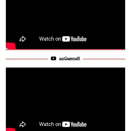
காணொளி