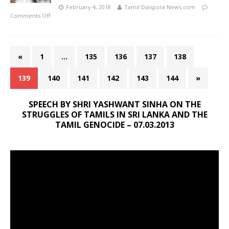
February 4, 2018
Tamil Diaspora News.com
Comments Off
«
1
…
135
136
137
138
139
140
141
142
143
144
»
SPEECH BY SHRI YASHWANT SINHA ON THE
STRUGGLES OF TAMILS IN SRI LANKA AND THE
TAMIL GENOCIDE – 07.03.2013