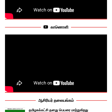
காணொளி
ஆசிரியர் தலையங்கம்
தமிழசுக்கட்சி தனது பெயரை மாற்றுகிறது