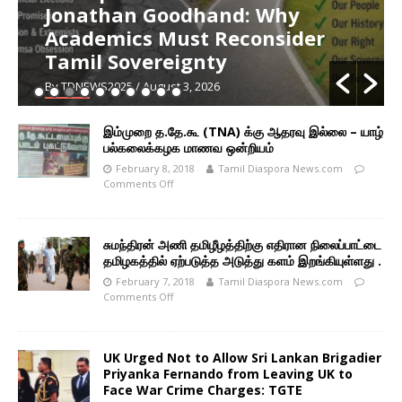
Jonathan Goodhand: Why
Academics Must Reconsider
Tamil Sovereignty
By TDNEWS2025
/ August 3, 2026
இம்முறை த.தே.கூ (TNA) க்கு ஆதரவு இல்லை – யாழ்
பல்கலைக்கழக மாணவ ஒன்றியம்
February 8, 2018
Tamil Diaspora News.com
Comments Off
சுமந்திரன் அணி தமிழீழத்திற்கு எதிரான நிலைப்பாட்டை
தமிழகத்தில் ஏற்படுத்த அடுத்து களம் இறங்கியுள்ளது .
February 7, 2018
Tamil Diaspora News.com
Comments Off
UK Urged Not to Allow Sri Lankan Brigadier
Priyanka Fernando from Leaving UK to
Face War Crime Charges: TGTE