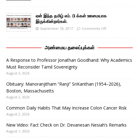
ஏன் இந்த தமிழ் எம். பி க்கள் ஊமையாக
இருக்கின்றார்கள்.
September 18, 2017
Comments Off
அண்மைய தலைப்புக்கள்
A Response to Professor Jonathan Goodhand: Why Academics
Must Reconsider Tamil Sovereignty
August 3, 2026
Obituary: Manoranjitham “Ranji” SriKanthan (1954–2026),
Boston, Massachusetts
August 2, 2026
Common Daily Habits That May Increase Colon Cancer Risk
August 2, 2026
New Video: Fact Check on Dr. Devanesan Nesiah’s Remarks
August 1, 2026