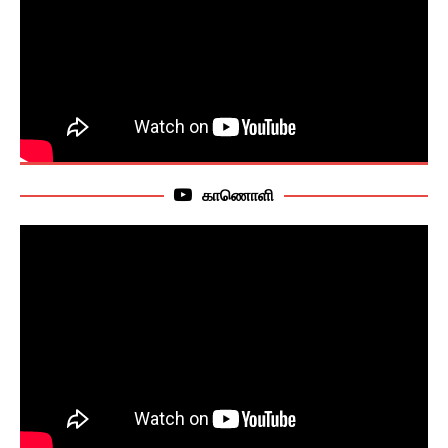
காணொளி