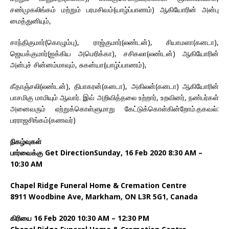
சண்முகலிங்கம் மற்றும் பரமசிவம்(யாழ்ப்பாணம்) ஆகியோரின் அன்பு
மைத்துனியும்,
சாந்திகுமார்(கொழும்பு), ராஜ்குமார்(லண்டன்), சியாமளா(கனடா),
ஜெயக்குமார்(ஐக்கிய அமெரிக்கா), சசிகலா(லண்டன்) ஆகியோரின்
அன்புச் சின்னம்மாவும், சுகன்யா(யாழ்ப்பாணம்),
கீதாஞ்சலி(லண்டன்), திபாகரன்(கனடா), அகிலன்(கனடா) ஆகியோரின்
பாசமிகு மாமியும் ஆவார். இவ் அறிவித்தலை உற்றார், உறவினர், நண்பர்கள்
அனைவரும் ஏற்றுக்கொள்ளுமாறு கேட்டுக்கொள்கின்றோம்.தகவல்:
பரராஜசிங்கம்(கணவர்)
நிகழ்வுகள்
பார்வைக்கு Get DirectionSunday, 16 Feb 2020 8:30 AM –
10:30 AM
Chapel Ridge Funeral Home & Cremation Centre
8911 Woodbine Ave, Markham, ON L3R 5G1, Canada
கிரியை 16 Feb 2020 10:30 AM – 12:30 PM