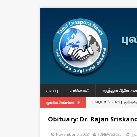
முகப்பு
காணொளி
மருத்துவ ஆலோச
[ August 8, 2026 ]
முத்து
முக்கிய செய்திகள்
கதையா”?
IMPORTANT
Obituary: Dr. Rajan Sriska
[ August 3, 2026 ]
A Resp
Reconsider Tamil Soverei
November 6, 2023
TDNEWS2025
துய