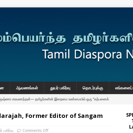
னை
ஆவணங்கள்
துயர் பகிர்வு
தொடர்புக்கு
எங்களைப் 
கிருஷ்ணா சரவணந்தன்— தமிழர்களின் இறைமை உண்மையில் ஒரு “கற்பனைக்
ndarajah, Former Editor of Sangam
SP
onse to Professor Jonathan Goodhand: Why Academics Must
L
gnty
IMPORTANT
ர் பகிர்வு
Comments Off