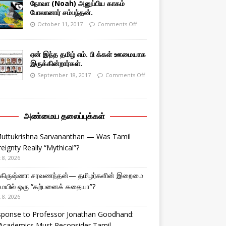
நோவா (Noah) அனுப்பிய காகம்
போலானார் சம்பந்தன்.
October 11, 2017
Comments Off
ஏன் இந்த தமிழ் எம். பி க்கள் ஊமையாக
இருக்கின்றார்கள்.
September 18, 2017
Comments Off
அண்மைய தலைப்புக்கள்
Muttukrishna Sarvananthan — Was Tamil
eignty Really “Mythical”?
 8, 2026
துகிருஷ்ணா சரவணந்தன்— தமிழர்களின் இறைமை
ையில் ஒரு “கற்பனைக் கதையா”?
 8, 2026
sponse to Professor Jonathan Goodhand:
Academics Must Reconsider Tamil