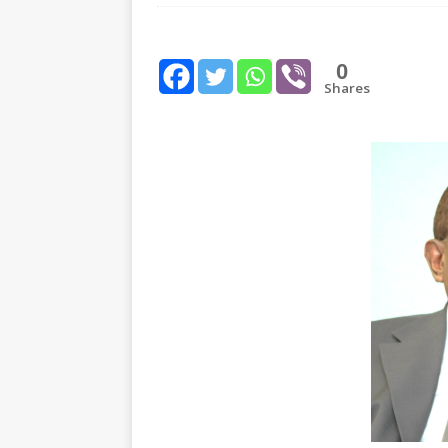
[ August 2, 2026 ]
Obituar
Massachusetts
துயர் பகிர
0
Shares
[ August 2, 2026 ]
Common
IMPORTANT
[ August 8, 2026 ]
PR: Mu
“Mythical”?
IMPORTAN