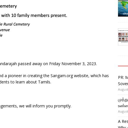
skandarajah passed away on Friday November 3, 2023.
nd a pioneer in creating the Sangam.org website, which has
PR: 
dents to learn about Tamils.
Sover
August
முத்
உண்ம
ngements, we will inform you promptly.
August
A Re
Why 