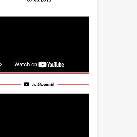
காணொளி