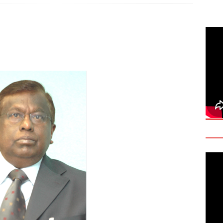
y: Manoranjitham “Ranji” SriKanthan (1954–2026), Boston,
்வு
 Daily Habits That May Increase Colon Cancer Risk
ttukrishna Sarvananthan — Was Tamil Sovereignty Really
T