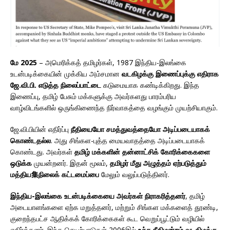
மே 2025
– அமெரிக்கத் தமிழர்கள், 1987 இந்திய-இலங்கை
உடன்படிக்கையின் முக்கிய அம்சமான
வடகிழக்கு இணைப்புக்கு எதிராக
ஜே.வி.பி. எடுத்த நிலைப்பாட்டை
கடுமையாக கண்டிக்கிறது. இந்த
இணைப்பு, தமிழ் பேசும் மக்களுக்கு அவர்களது பாரம்பரிய
வாழ்விடங்களில் ஒருங்கிணைந்த நிர்வாகத்தை வழங்கும் முயற்சியாகும்.
ஜே.வி.பியின் எதிர்ப்பு
நீதியையோ சமத்துவத்தையோ அடிப்படையாகக்
கொண்டதல்ல
. அது சிங்கள-புத்த மையவாதத்தை அடிப்படையாகக்
கொண்டது. அவர்கள்
தமிழ் மக்களின் தன்னாட்சிக் கோரிக்கைகளை
ஒடுக்க
முயன்றனர். இதன் மூலம்,
தமிழர் மீது அழுத்தம் ஏற்படுத்தும்
மத்திய集நிலைக் கட்டமைப்பை
மேலும் வலுப்படுத்தினர்.
இந்திய-இலங்கை உடன்படிக்கையை அவர்கள் நிராகரித்தனர்
, தமிழ்
அடையாளங்களை ஏற்க மறுத்தனர், மற்றும் சிங்கள மக்களைத் தூண்டி,
குறைந்தபட்ச ஆதிக்கக் கோரிக்கைகள் கூட வெறுப்பூட்டும் வழியில்
எதிர்த்தனர். இந்த செயற்பாடுகள் 2006இல்
உச்ச நீதிமன்றம் வடகிழக்கு