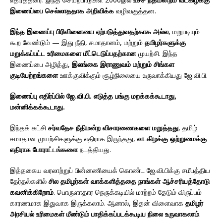
இணைப்பை செல்லாததாக அறிவிக்க
வழிவகுத்தன.
இந்த இணைப்பு பிரிவினையை ஏற்படுத்துவதற்காக அல்ல
, மறுபடியும்
கூற வேண்டும் — இது நீதி, சமாதானம், மற்றும்
தமிழர்களுக்கு
மறுக்கப்பட்ட உரிமைகளை மீட்டெடுப்பதற்கான
முயற்சி. இந்த
இணைப்பை அழித்து,
இலங்கை இராணுவம் மற்றும் சிங்கள
குடியேற்றங்களை
ஊக்குவிக்கும் சூழ்நிலையை உருவாக்கியது ஜே.வி.பி.
இணைப்பு எதிர்ப்பில் ஜே.வி.பி. எடுத்த பங்கு மறக்கக்கூடாது,
மன்னிக்கக்கூடாது.
இந்தக் கட்சி
சர்வதேச நீதிமன்ற விசாரணைகளை மறுத்தது
, தமிழ்
சமாதான முயற்சிகளுக்கு எதிராக இருந்தது,
வடகிழக்கு ஒற்றுமைக்கு
எதிராக போராட்டங்களை
நடத்தியது.
இத்தகைய வரலாற்றுப் பின்னணியைக் கொண்ட ஜே.வி.பிக்கு சமீபத்திய
தேர்தல்களில்
சில தமிழர்கள் வாக்களித்ததை நாங்கள் ஆச்சரியத்தோடு
கவனிக்கிறோம்
. பொருளாதார நெருக்கடியில் மாற்றம் தேடும் விருப்பம்
காரணமாக இதுவாக இருக்கலாம். ஆனால், இதன் விளைவாக
தமிழர்
அரசியல் உரிமைகள் மீண்டும் பாதிக்கப்படக்கூடிய நிலை உருவாகலாம்
.