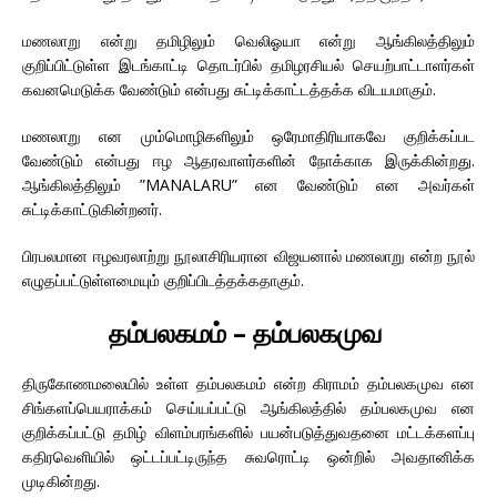
மணலாறு என்று தமிழிலும் வெலிஓயா என்று ஆங்கிலத்திலும்
குறிப்பிட்டுள்ள இடங்காட்டி தொடர்பில் தமிழரசியல் செயற்பாட்டாளர்கள்
கவனமெடுக்க வேண்டும் என்பது சுட்டிக்காட்டத்தக்க விடயமாகும்.
மணலாறு என மும்மொழிகளிலும் ஒரேமாதிரியாகவே குறிக்கப்பட
வேண்டும் என்பது ஈழ ஆதரவாளர்களின் நோக்காக இருக்கின்றது.
ஆங்கிலத்திலும் ”MANALARU” என வேண்டும் என அவர்கள்
சுட்டிக்காட்டுகின்றனர்.
பிரபலமான ஈழவரலாற்று நூலாசிரியரான விஜயனால் மணலாறு என்ற நூல்
எழுதப்பட்டுள்ளமையும் குறிப்பிடத்தக்கதாகும்.
தம்பலகமம் – தம்பலகமுவ
திருகோணமலையில் உள்ள தம்பலகமம் என்ற கிராமம் தம்பலகமுவ என
சிங்களப்பெயராக்கம் செய்யப்பட்டு ஆங்கிலத்தில் தம்பலகமுவ என
குறிக்கப்பட்டு தமிழ் விளம்பரங்களில் பயன்படுத்துவதனை மட்டக்களப்பு
கதிரவெளியில் ஒட்டப்பட்டிருந்த சுவரொட்டி ஒன்றில் அவதானிக்க
முடிகின்றது.