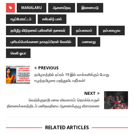
MANALARU
ஆனையிறவு
இரணைமடு
ஈழப்போராட்டம்
எலிபன்ற் பாஸ்
தமிழீழ விடுதலைப் புலிகளின் தலைவர்
தம்பலகமம்
தம்பலகமுவ
புளியம்பொக்கணை நாகதம்பிரான் கோவில்
மணலாறு
வெலி ஓயா
PREVIOUS
தமிழகத்தில் ஏப்ரல் 19 இல் வாக்களிக்கும் போது
ஈழத்தமிழரை மறந்துவிடாதீர்கள்!
NEXT
வெடுக்குநாறி மலை விவகாரம்: தொல்பொருள்
திணைக்களத்திடம் மனிதவுரிமை ஆணைக்குழு விசாரணை
RELATED ARTICLES