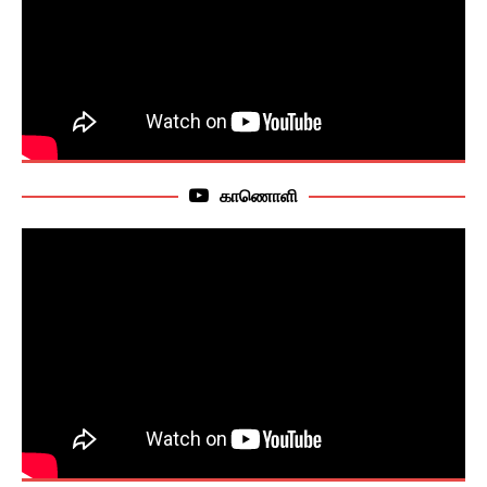
காணொளி