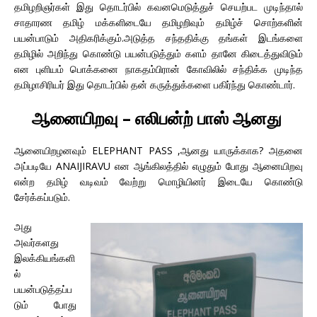
தமிழறிஞர்கள் இது தொடர்பில் கவனமெடுத்துச் செயற்பட முடிந்தால்
சாதாரண தமிழ் மக்களிடையே தமிழறிவும் தமிழ்ச் சொற்களின்
பயன்பாடும் அதிகரிக்கும்.அடுத்த சந்ததிக்கு தங்கள் இடங்களை
தமிழில் அறிந்து கொண்டு பயன்படுத்தும் களம் தானே கிடைத்துவிடும்
என புளியம் பொக்கனை நாகதம்பிரான் கோவிலில் சந்திக்க முடிந்த
தமிழாசிரியர் இது தொடர்பில் தன் கருத்துக்களை பகிர்ந்து கொண்டார்.
ஆனையிறவு – எலிபன்ற் பாஸ் ஆனது
ஆனையிறழனவும் ELEPHANT PASS ,ஆனது யாருக்காக? அதனை
அப்படியே ANAIJIRAVU என ஆங்கிலத்தில் எழுதும் போது ஆனையிறவு
என்ற தமிழ் வடிவம் வேற்று மொழியினர் இடையே கொண்டு
சேர்க்கப்படும்.
அது
அவர்களது
இலக்கியங்களி
ல்
பயன்படுத்தப்ப
டும் போது