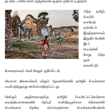
ஒட்டுசுட்டானில் உள்ள தழிழார்வலர் ஒருவர் குறிப்பிட்டிருந்தார்.
அந்த தமிழ்ப்
பெயர்க்
கையேடு
தன்னிடம்
இருந்ததாகவும்
இறுதிப் போரின்
இடப்
பெயர்வின்
போது அந்த
நூல்
கைவிட்டுப்
போனதாகவும் அவர் மேலும் குறிப்பிட்டார்.
வியாபார நிலையங்கள் மற்றும் ஆவணங்களில் தமிழில் பெயர்களை
பயன்படுத்துவது ஊக்கப்படுத்தப்பட்டது.
பிறக்கும் குழந்தைகளுக்கு தமிழில் பெயரிடப்பட்டுவற்காக
வைத்தியசாலைகளில் பிறப்புச் சான்றிதழுக்காக பிள்ளையின்
பெயர்களை தெரிவு செய்வதற்கான பெயர்ககையேடுகள்