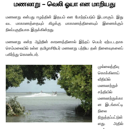
மணலாறு – வெலி ஓயா என மாறியது
மணலாறு என்பது ஈழத்தின் இதயம் என போற்றப்படும் இடமாகும். இது
வட மாகாணத்தையும் கிழக்கு மாகாணத்தினையும் இணைக்கும்
நிலப்பகுதியாக இருக்கின்றது.
மணலாறு என்ற ஆற்றின் காரணத்தினால் இந்தப் பெயர் ஏற்படடதாக
செம்மலையில் உள்ள தமிழாசிரியர் மணலாறு பற்றிய தன் நினைவுகளைப்
பகிர்ந்து கொண்டார்.
முல்லைத்தீவு
கொக்கிளாய்
வீதியில்
மணலாற்றுச்
சந்தியில்
மணலாற்றுக்கா
ன இடங்காட்டி
நிலை
நிறுத்தப்பட்டுள்
ளது. அதில்