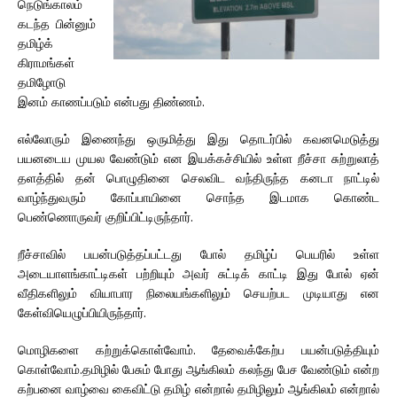
நெடுங்காலம்
கடந்த பின்னும்
தமிழ்க்
கிராமங்கள்
தமிழோடு
இனம் காணப்படும் என்பது திண்ணம்.
எல்லோரும் இணைந்து ஒருமித்து இது தொடர்பில் கவனமெடுத்து
பயனடைய முயல வேண்டும் என இயக்கச்சியில் உள்ள றீச்சா சுற்றுலாத்
தளத்தில் தன் பொழுதினை செலவிட வந்திருந்த கனடா நாட்டில்
வாழ்ந்துவரும் கோப்பாயினை சொந்த இடமாக கொண்ட
பெண்ணொருவர் குறிப்பிட்டிருந்தார்.
றீச்சாவில் பயன்படுத்தப்பட்டது போல் தமிழ்ப் பெயரில் உள்ள
அடையாளங்காட்டிகள் பற்றியும் அவர் சுட்டிக் காட்டி இது போல் ஏன்
வீதிகளிலும் வியாபார நிலையங்களிலும் செயற்பட முடியாது என
கேள்வியெழுப்பியிருந்தார்.
மொழிகளை கற்றுக்கொள்வோம். தேவைக்கேற்ப பயன்படுத்தியும்
கொள்வோம்.தமிழில் பேசும் போது ஆங்கிலம் கலந்து பேச வேண்டும் என்ற
கற்பனை வாழ்வை கைவிட்டு தமிழ் என்றால் தமிழிலும் ஆங்கிலம் என்றால்