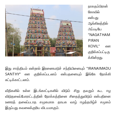
நாகதம்பிரான்
கோவில்
என்பது
ஆங்கிலத்தில்
அப்படியே
“NAGATHAM
PIRAN
KOVIL“ என
குறிக்கப்பட்டிரு
க்கின்றது.
இது சாத்தியம் என்றால் இரணைமடுச் சந்தியினையும் “IRANAIMADU
SANTHY“ என குறிக்கப்படலாம் என்பதனையும் இங்கே நோக்கி
சுட்டிக்காட்டலாம்.
வீதிகளில் உள்ள இடங்காட்டிகளில் விடும் சிறு தவறும் கூட ஈழ
விடுதலைப்போராட்டத்தின் நோக்கத்தினை சிதைத்துவிடும் என்பதினை
உணரத் தலைப்படாத சமூகமாக தாயக வாழ் ஈழத்தமிழ்ச் சமூகம்
இருப்பது கவலைக்குரிய விடயமாகும்.