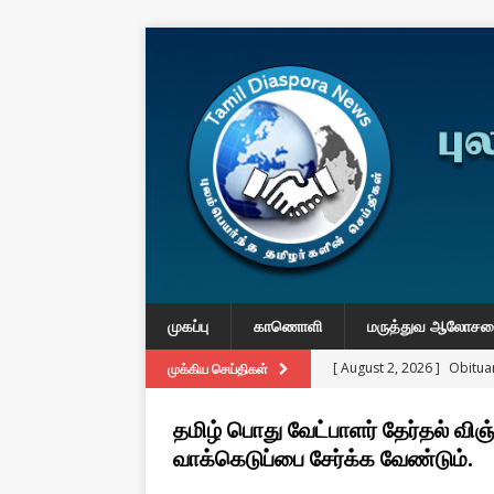
முகப்பு
காணொளி
மருத்துவ ஆலோச
[ August 2, 2026 ]
Obituar
முக்கிய செய்திகள்
Massachusetts
துயர் பகிர
தமிழ் பொது வேட்பாளர் தேர்தல் விஞ
[ August 2, 2026 ]
Common
வாக்கெடுப்பை சேர்க்க வேண்டும்.
IMPORTANT