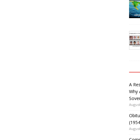
A Re
Why 
Sover
August
Obitu
(195
August
Comm