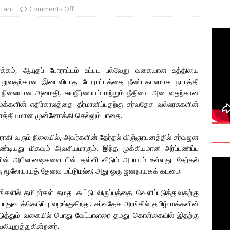
tant
Comments Off
deo: Fact Check on Dr. Devanesan Nesiah’s Remarks
களுக்கான சர்வதேச அரசியல் தீர்வின் அவசியத்தை மகா சங்க மாநாடு
TANT
க்கம், ஆயுதப் போராட்டம் உட்பட பல்வேறு வகையான உத்தியை
பெறுவதற்கான இடைவிடாத போராட்டத்தை நீண்டகாலமாக நடாத்தி
onse to Professor Jonathan Goodhand: Why Academics Must
ம், நிலையான அமைதி, சுயநிர்ணயம் மற்றும் நீதியை அடைவதற்கான
gnty
IMPORTANT
மக்களின் எதிர்காலத்தை தீர்மானிப்பதற்கு சர்வதேச வல்லரசுகளின்
சாத்தியமான முன்னோக்கி செல்லும் பாதை.
யாராகி வரும் நிலையில், அவர்களின் தேர்தல் விஞ்ஞாபனத்தில் சர்வஜன
்டியது மிகவும் அவசியமாகும். இந்த முக்கியமான அர்ப்பணிப்பு
களின் அபிலாஷைகளை பின் தள்ளி விடும் அபாயம் உள்ளது. தேர்தல்
ஒரு மூலோபாயத் தேவை மட்டுமல்ல; அது ஒரு ஜனநாயகக் கடமை.
ளில் தமிழர்கள் தமது கூட்டு விருப்பத்தை வெளிப்படுத்துவதற்கு
க்கெடுப்பு வழங்குகிறது. சர்வதேச அரங்கில் தமிழ் மக்களின்
ப்படுத்தும் வகையில் பொது வேட்பாளரை தமது கொள்கையில் இதற்கு
லியுறுத்துகின்றனர்.