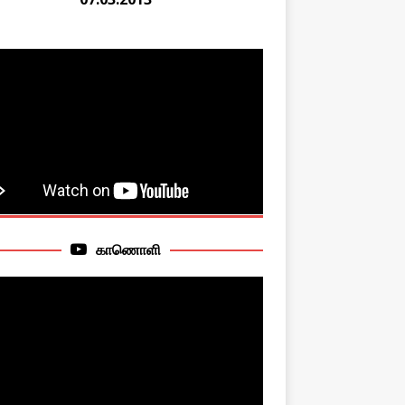
காணொளி