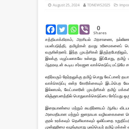
August 25, 2024
TDNEWS2025
Impor
[ August 1, 2026 ]
New Vi
IMPORTANT
[ July 30, 2026 ]
தமிழ் மக்
0
Shares
வலியுறுத்துகிறது
IMPOR
சத்தியாக்கிரகம், அரசியல் அரசாணை, நல்லிண
பயன்படுத்தி, தமிழர்கள் தமது உரிமைகளைப் 
[ August 3, 2026 ]
A Resp
வருகின்றனர். இந்த முயற்சிகள் இருந்தபோதிலு
Reconsider Tamil Soverei
இலக்கு மழுப்பலாகவே உள்ளது. இப்போது, ​​தமிழ் 
ஆதரவுடன் கூடிய சர்வஜன வாக்கெடுப்பு மட்டுமே 
எதிர்வரும் தேர்தலுக்கு தமிழ் பொது வேட்பாளர் த
வாக்கெடுப்பு என்ற கோரிக்கையும் இடம்பெற வேண
இல்லாமல், வேட்பாளரின் முயற்சிகள் தமிழ் மக்
விஞ்ஞாபனத்தில் பொதுவாக்கெடுப்பை சேர்ப்பது 
இறையாண்மை மற்றும் சுயநிர்ணயம் ஆகிய விடயங்க
அமைதியான மற்றும் ஜனநாயக வழிவகைகளை பொதுவா
குரல் உரக்கவும் தெளிவாகவும் ஒலிப்பதை உறுதி
முன்னுரிமை வழங்குமாறு புலம்பெயர் தமிழ் மக்கள் வ