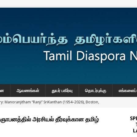
னை
ஆவணங்கள்
துயர் பகிர்வு
தொடர்புக்கு
எங்களைப் 
y: Manoranjitham “Ranji” SriKanthan (1954–2026), Boston,
்வு
்ஞாபனத்தில் அரசியல் தீர்வுக்கான தமிழ்
SP
 Daily Habits That May Increase Colon Cancer Risk
L