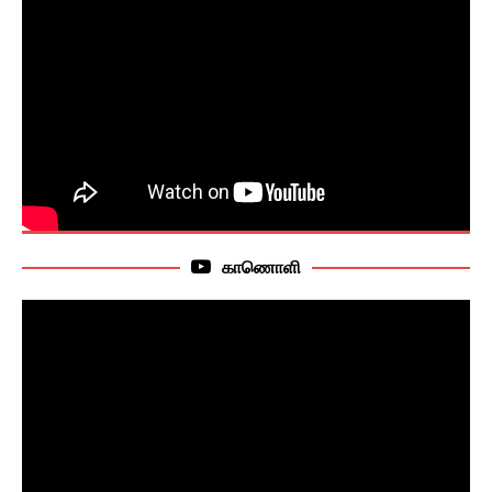
காணொளி