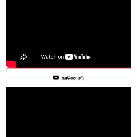
காணொளி