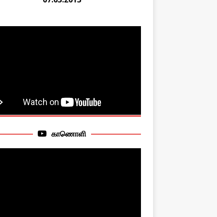
காணொளி