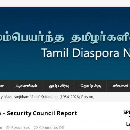
னை
ஆவணங்கள்
துயர் பகிர்வு
தொடர்புக்கு
எங்களைப் 
y: Manoranjitham “Ranji” SriKanthan (1954–2026), Boston,
்வு
– Security Council Report
SP
 Daily Habits That May Increase Colon Cancer Risk
L
om
Resources
Comments Off