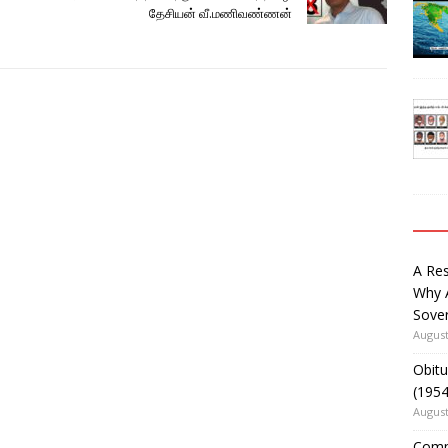
தேசியன் வீ.மணிவண்ணன்
A Re
Why 
Sover
August
Obitu
(195
August
Comm